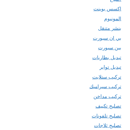
اكسس بوينت
المونيوم
بنشر متنقل
بي ان سبورت
بين سبورت
تبديل بطاريات
تبديل تواير
تركيب ستلايت
تركيب سيراميك
تركيب مداخن
تصليح تكييف
تصليح تلفونات
تصليح ثلاجات