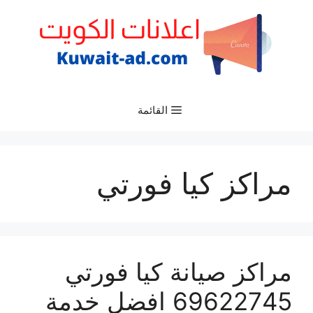
نتقل
لى
لمحتوى
القائمة
مراكز كيا فورتي
مراكز صيانة كيا فورتي
69622745 افضل خدمة