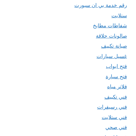
رقم خدمة بي ان سبورت
ستلايت
شفاطات مطابخ
صالونات حلاقة
صيانة تكييف
غسيل سيارات
فتح ابواب
فتح سيارة
فلاتر مياه
فني تكييف
فني رسيفرات
فني ستلايت
فني صحي