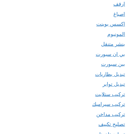
ارفف
اصباغ
اكسس بوينت
المونيوم
بنشر متنقل
بي ان سبورت
بين سبورت
تبديل بطاريات
تبديل تواير
تركيب ستلايت
تركيب سيراميك
تركيب مداخن
تصليح تكييف