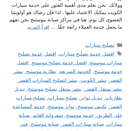
وولائك. نحن نعلم مدى أهمية العثور على خدمة سيارات
الكويت يمكنك الاعتماد عليها ، لذا فإن رضاك ​​هو أولويتنا
القصوى كل يوم. هنا في مراكز صيانة موستنج نحن نفهم
ما يجعل خدمة العملاء رائعة حقًا. …
اقرأ المزيد
التصنيفات
تصليح سيارات
الوسوم
افضل خدمة تصليح سيارات
,
افضل خدمة تصليح
سيارات موستنج
,
افضل خدمة تصليح موستنج
,
افضل
خدمة موستنج
,
الخدمة السريعة
,
بطارية موستنج
,
بنشر
القصر
,
بنشر الكويت
,
بنشر لتصليح السيارات القصر
,
بنشر متنقل القصر
,
بنشر متنقل تصليح موستنج
,
تبديل
بطاريات
,
تبديل تواير
,
تصليح سيارات
,
تصليح سيارات
القصر
,
تكييف موستنج
,
تواير موستنج
,
خدمة المساعدة
على الطريق
,
خدمة موستنج
,
شفرولية الغانم
,
صيانة
سيارات
,
صيانة سيارات القصر
,
صيانة موستنج
,
فني