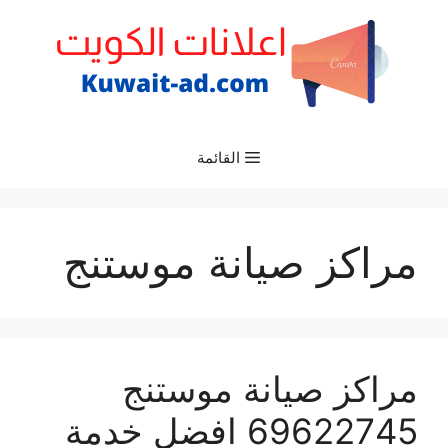
نتقل
لى
لمحتوى
القائمة
مراكز صيانة موستنج
مراكز صيانة موستنج
69622745 افضل خدمة