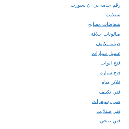
رقم خدمة بي ان سبورت
ستلايت
شفاطات مطابخ
صالونات حلاقة
صيانة تكييف
غسيل سيارات
فتح ابواب
فتح سيارة
فلاتر مياه
فني تكييف
فني رسيفرات
فني ستلايت
فني صحي