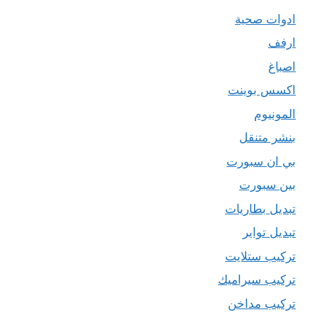
ادوات صحية
ارفف
اصباغ
اكسس بوينت
المونيوم
بنشر متنقل
بي ان سبورت
بين سبورت
تبديل بطاريات
تبديل تواير
تركيب ستلايت
تركيب سيراميك
تركيب مداخن