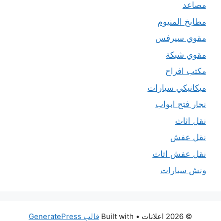
مصاعد
مطابخ المنيوم
مقوي سيرفس
مقوي شبكة
مكتب افراح
ميكانيكي سيارات
نجار فتح ابواب
نقل اثاث
نقل عفش
نقل عفش اثاث
ونش سيارات
© 2026 اعلانات
• Built with
قالب GeneratePress