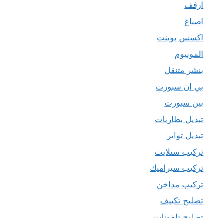
ارفف
اصباغ
اكسس بوينت
المونيوم
بنشر متنقل
بي ان سبورت
بين سبورت
تبديل بطاريات
تبديل تواير
تركيب ستلايت
تركيب سيراميك
تركيب مداخن
تصليح تكييف
تصليح تلفونات