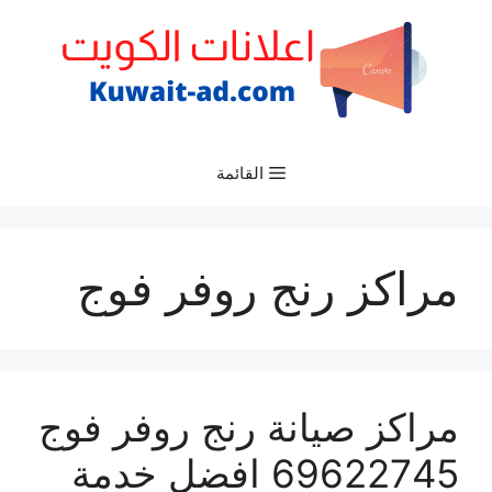
نتقل
لى
لمحتوى
القائمة
مراكز رنج روفر فوج
مراكز صيانة رنج روفر فوج
69622745 افضل خدمة