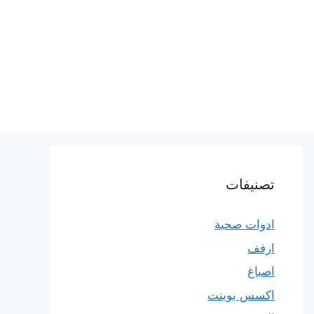
تصنيفات
ادوات صحية
ارفف
اصباغ
اكسس بوينت