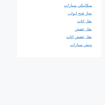
ميكانيكي سيارات
نجار فتح ابواب
نقل اثاث
نقل عفش
نقل عفش اثاث
ونش سيارات