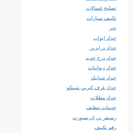
تصليح غسالات
تكييف سيارات
حبر
حداد ابواب
حداد درابزين
حداد درج حديد
حداد ديوانيات
حداد شبابيك
حداد غرف كيربي شينكو
حداد مظلات
خدمات تنظيف
رسيفر بي ان سبورت
رقم تكييف