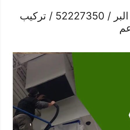
رقم فني تركيب مداخن البر / 52227350 / تركيب
عم