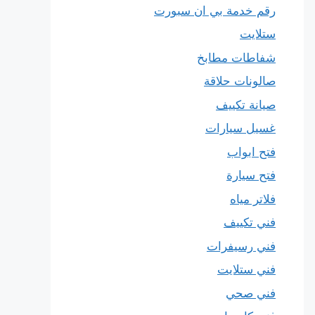
رقم خدمة بي ان سبورت
ستلايت
شفاطات مطابخ
صالونات حلاقة
صيانة تكييف
غسيل سيارات
فتح ابواب
فتح سيارة
فلاتر مياه
فني تكييف
فني رسيفرات
فني ستلايت
فني صحي