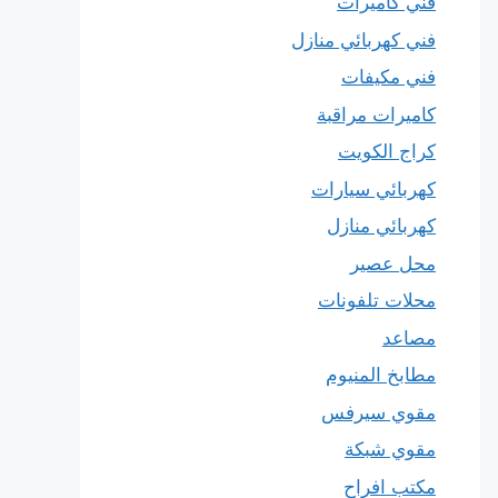
فني كاميرات
فني كهربائي منازل
فني مكيفات
كاميرات مراقبة
كراج الكويت
كهربائي سيارات
كهربائي منازل
محل عصير
محلات تلفونات
مصاعد
مطابخ المنيوم
مقوي سيرفس
مقوي شبكة
مكتب افراح