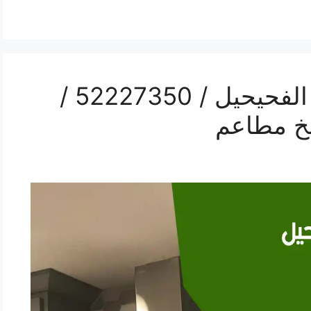
رقم فني تركيب مداخن الفحيحيل / 52227350 /
خ مطاعم