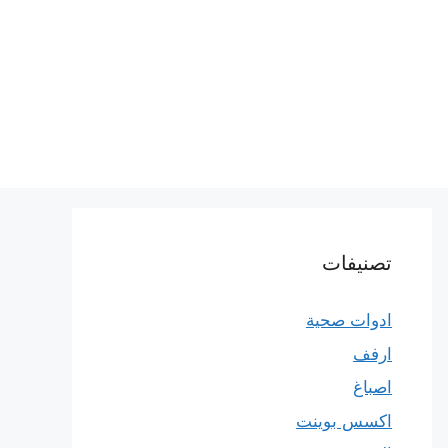
تصنيفات
ادوات صحية
ارفف
اصباغ
اكسس بوينت