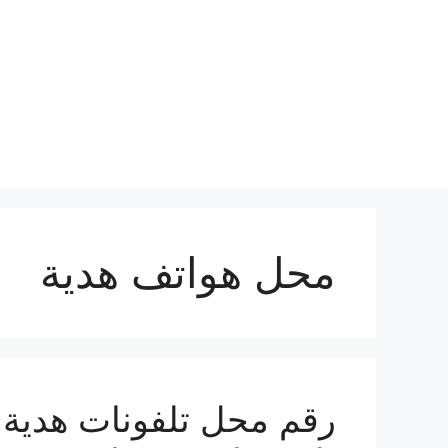
نتقل
لى
لمحتوى
محل هواتف هدية