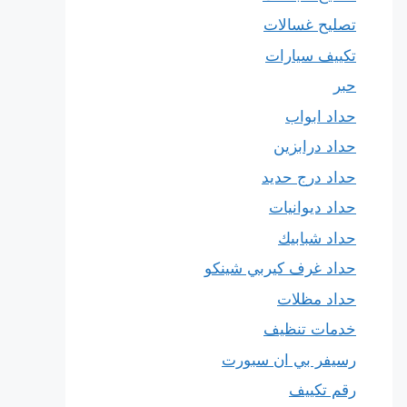
تصليح غسالات
تكييف سيارات
حبر
حداد ابواب
حداد درابزين
حداد درج حديد
حداد ديوانيات
حداد شبابيك
حداد غرف كيربي شينكو
حداد مظلات
خدمات تنظيف
رسيفر بي ان سبورت
رقم تكييف