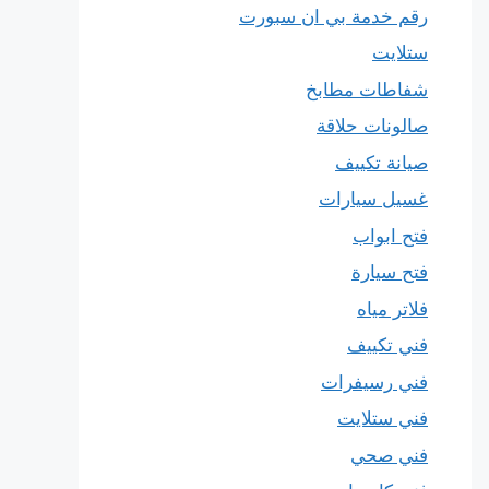
رقم خدمة بي ان سبورت
ستلايت
شفاطات مطابخ
صالونات حلاقة
صيانة تكييف
غسيل سيارات
فتح ابواب
فتح سيارة
فلاتر مياه
فني تكييف
فني رسيفرات
فني ستلايت
فني صحي