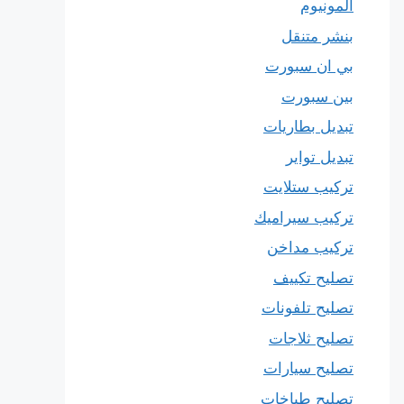
المونيوم
بنشر متنقل
بي ان سبورت
بين سبورت
تبديل بطاريات
تبديل تواير
تركيب ستلايت
تركيب سيراميك
تركيب مداخن
تصليح تكييف
تصليح تلفونات
تصليح ثلاجات
تصليح سيارات
تصليح طباخات