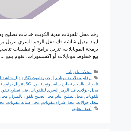
رقم محل تلفونات هدية الكويت خدمات تصليح وص
ايباد تبديل شاشة فك قفل الرقم السري تنزيل برام
برمجة الموبايلات، تنزيل برامج أو تطبيقات تناس
بيع خطوط موبايلات أو اكسسورات، نقوم ببيع …
التصنيفات
محلات تلفونات
الوسوم
أرقام محلات تلفونات
,
ارخص تلفون 5G
,
تبديل شاشة اي
تلفونات بالبيت
,
تصليح سامسونج
,
تلفون 5G
,
تنزيل برامج ت
محل جولات
,
فك الرمز السري للتلفونات
,
فني تصليح تلفون
تلفونات
,
محل تصليح ايباد
,
محل تصليح تلفون بالمنزل
,
محل ت
محل جوالات
,
محل شراء تلفونات
,
محل صيانة تلفونات
,
محل
أضف تعليق