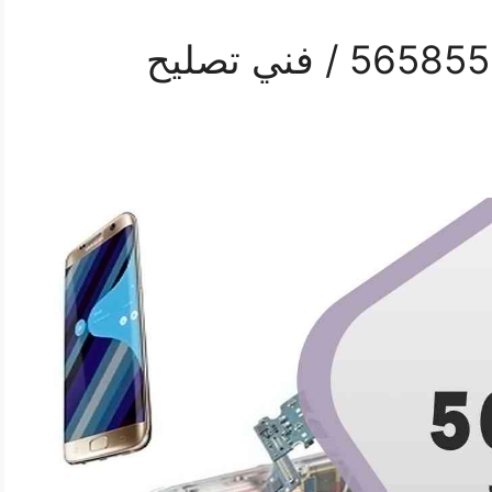
محل تلفونات هدية / 56585547 / فني تصليح