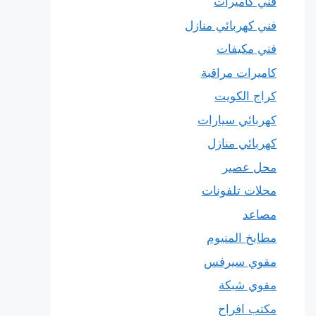
فني كاميرات
فني كهربائي منازل
فني مكيفات
كاميرات مراقبة
كراج الكويت
كهربائي سيارات
كهربائي منازل
محل عصير
محلات تلفونات
مصاعد
مطابخ المنيوم
مقوي سيرفس
مقوي شبكة
مكتب افراح