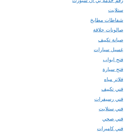
رقم خدمة بي ان سبورت
ستلايت
شفاطات مطابخ
صالونات حلاقة
صيانة تكييف
غسيل سيارات
فتح ابواب
فتح سيارة
فلاتر مياه
فني تكييف
فني رسيفرات
فني ستلايت
فني صحي
فني كاميرات