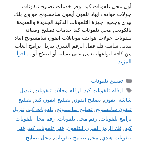
أول محل تلفونات كبد نوفر خدمات تصليح تلفونات
جولات هواتف ايباد تلفون أيفون سامسونج هواوي بلك
بيري وجميع أجهزة التلفونات الذكية الجديدة والقديمة
بالكويت, محل تلفونات كبد خدمات تصليح وصيانة
تلفونات جولات هواتف موبايلات ايفون سامسونج ايباد
تبديل شاشة فك قفل الرقم السري تنزيل برامج العاب
من كافة انواعها، نعمل على صيانة أو اصلاح أو …
اقرأ
المزيد
التصنيفات
تصليح تلفونات
الوسوم
ارقام تلفونات كبد
,
ارقام محلات تلفونات
,
تبديل
شاشة ايفون
,
تصليح ايفون
,
تصليح ايفون كبد
,
تصليح
تلفون سامسونج
,
تصليح سامسونج
,
تلفونات كبد
,
تنزيل
برامج تلفونات
,
رقم محل تلفونات
,
رقم محل تلفونات
كبد
,
فك الرمز السري للتلفون
,
فني تلفونات كبد
,
فني
تلفونات هندي
,
محل تصليح تلفونات
,
محل تصليح