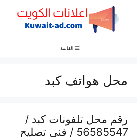
نتقل
لى
لمحتوى
القائمة
محل هواتف كبد
رقم محل تلفونات كبد /
56585547 / فني تصليح