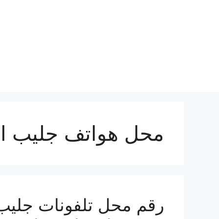
نتقل
لى
لمحتوى
محل هواتف جليب ا