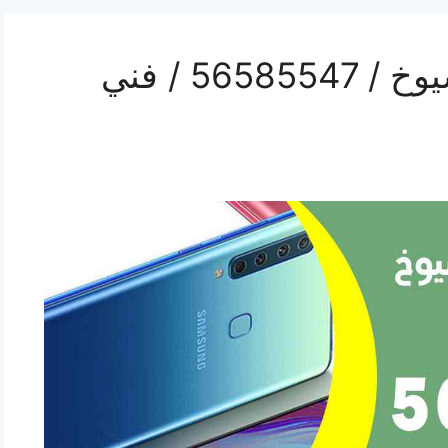
محل تلفونات جليب الشيوخ / 56585547 / فني