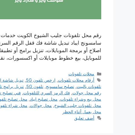
رقم محل تلفونات جليب الشيوخ الكويت خدمات تص
سامسونج ايباد تبديل شاشة فك قفل الرقم السري ت
اصلاح أو برمجة الموبايلات، تنزيل برامج أو تطب
للموبايل، بيع خطوط موبايلات أو اكسسورات، ن
التصنيفات
محلات تلفونات
الوسوم
أرقام محلات تلفونات
,
ارخص تلفون 5G
,
تبديل شاشة اي
تلفونات بالبيت
,
تصليح سامسونج
,
تلفون 5G
,
تنزيل برامج ت
رقم محل جولات
,
فك الرمز السري للتلفونات
,
فني تصليح ت
محل بيع وشراء تلفونات
,
محل تصليح ايباد
,
محل تصليح تلفون
محل تلفونات جليب الشيوخ
,
محل جوالات
,
محل شراء تلفون
محل يعمل أثناء الحظر
أضف تعليق