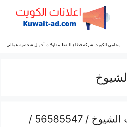
محامي الكويت شركة قطاع النفط مقاولات أحوال شخصية عمالي
لشيوخ
رقم محل تلفونات جليب الشيوخ / 56585547 /