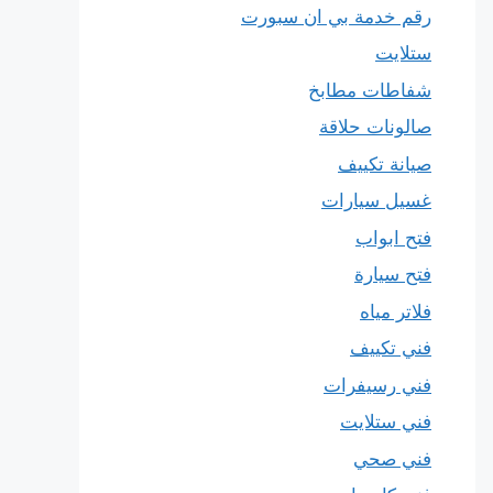
رقم خدمة بي ان سبورت
ستلايت
شفاطات مطابخ
صالونات حلاقة
صيانة تكييف
غسيل سيارات
فتح ابواب
فتح سيارة
فلاتر مياه
فني تكييف
فني رسيفرات
فني ستلايت
فني صحي