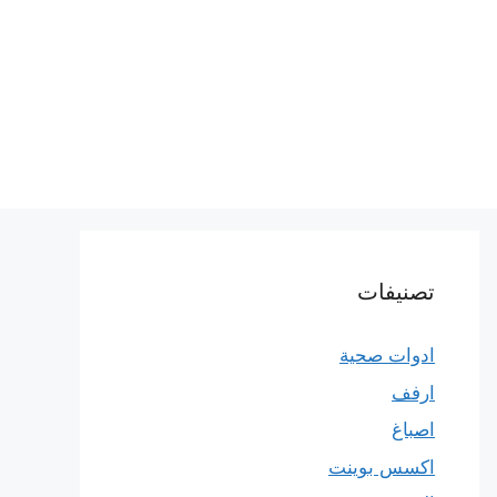
تصنيفات
ادوات صحية
ارفف
اصباغ
اكسس بوينت