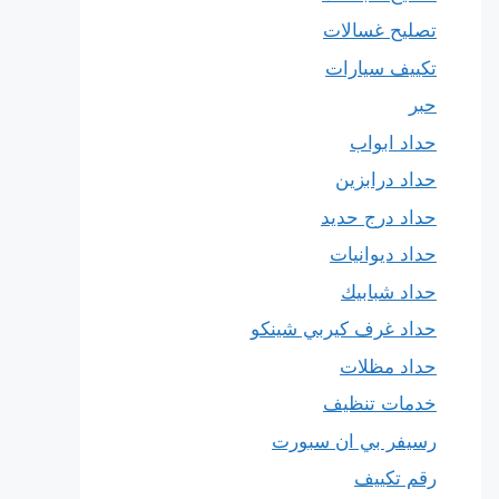
تصليح غسالات
تكييف سيارات
حبر
حداد ابواب
حداد درابزين
حداد درج حديد
حداد ديوانيات
حداد شبابيك
حداد غرف كيربي شينكو
حداد مظلات
خدمات تنظيف
رسيفر بي ان سبورت
رقم تكييف