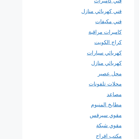
فني كاميرات
فني كهربائي منازل
فني مكيفات
كاميرات مراقبة
كراج الكويت
كهربائي سيارات
كهربائي منازل
محل عصير
محلات تلفونات
مصاعد
مطابخ المنيوم
مقوي سيرفس
مقوي شبكة
مكتب افراح