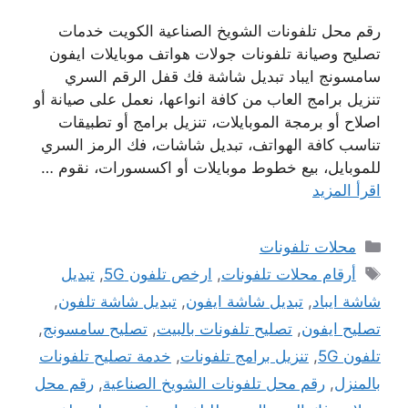
رقم محل تلفونات الشويخ الصناعية الكويت خدمات
تصليح وصيانة تلفونات جولات هواتف موبايلات ايفون
سامسونج ايباد تبديل شاشة فك قفل الرقم السري
تنزيل برامج العاب من كافة انواعها، نعمل على صيانة أو
اصلاح أو برمجة الموبايلات، تنزيل برامج أو تطبيقات
تناسب كافة الهواتف، تبديل شاشات، فك الرمز السري
للموبايل، بيع خطوط موبايلات أو اكسسورات، نقوم …
اقرأ المزيد
التصنيفات
محلات تلفونات
الوسوم
أرقام محلات تلفونات
,
ارخص تلفون 5G
,
تبديل
شاشة ايباد
,
تبديل شاشة ايفون
,
تبديل شاشة تلفون
,
تصليح ايفون
,
تصليح تلفونات بالبيت
,
تصليح سامسونج
,
تلفون 5G
,
تنزيل برامج تلفونات
,
خدمة تصليح تلفونات
بالمنزل
,
رقم محل تلفونات الشويخ الصناعية
,
رقم محل