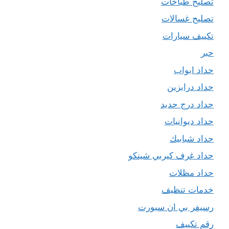
تصليح طباخات
تصليح غسالات
تكييف سيارات
حبر
حداد ابواب
حداد درابزين
حداد درج حديد
حداد ديوانيات
حداد شبابيك
حداد غرف كيربي شينكو
حداد مظلات
خدمات تنظيف
رسيفر بي ان سبورت
رقم تكييف