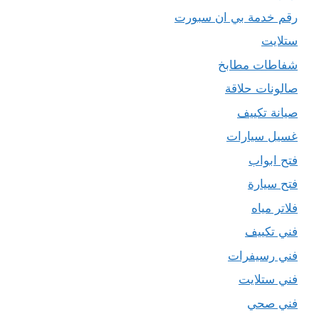
رقم خدمة بي ان سبورت
ستلايت
شفاطات مطابخ
صالونات حلاقة
صيانة تكييف
غسيل سيارات
فتح ابواب
فتح سيارة
فلاتر مياه
فني تكييف
فني رسيفرات
فني ستلايت
فني صحي