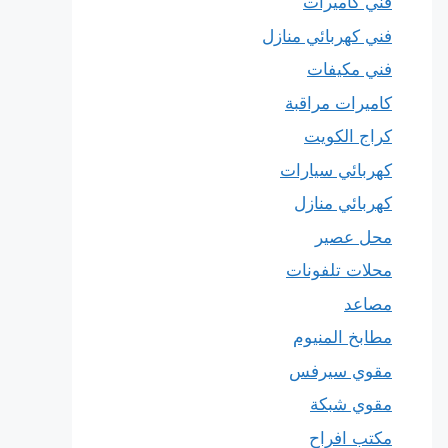
فني كاميرات
فني كهربائي منازل
فني مكيفات
كاميرات مراقبة
كراج الكويت
كهربائي سيارات
كهربائي منازل
محل عصير
محلات تلفونات
مصاعد
مطابخ المنيوم
مقوي سيرفس
مقوي شبكة
مكتب افراح