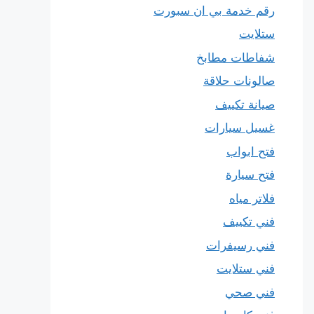
رقم خدمة بي ان سبورت
ستلايت
شفاطات مطابخ
صالونات حلاقة
صيانة تكييف
غسيل سيارات
فتح ابواب
فتح سيارة
فلاتر مياه
فني تكييف
فني رسيفرات
فني ستلايت
فني صحي