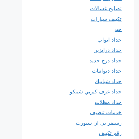
تصليح غسالات
تكييف سيارات
حبر
حداد ابواب
حداد درابزين
حداد درج حديد
حداد ديوانيات
حداد شبابيك
حداد غرف كيربي شينكو
حداد مظلات
خدمات تنظيف
رسيفر بي ان سبورت
رقم تكييف