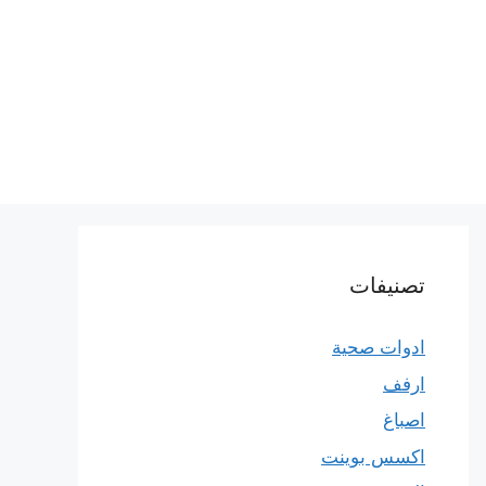
تصنيفات
ادوات صحية
ارفف
اصباغ
اكسس بوينت