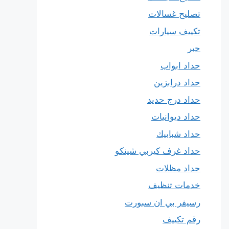
تصليح غسالات
تكييف سيارات
حبر
حداد ابواب
حداد درابزين
حداد درج حديد
حداد ديوانيات
حداد شبابيك
حداد غرف كيربي شينكو
حداد مظلات
خدمات تنظيف
رسيفر بي ان سبورت
رقم تكييف