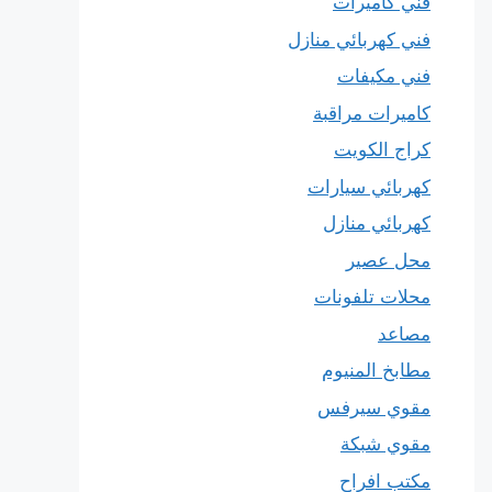
فني كاميرات
فني كهربائي منازل
فني مكيفات
كاميرات مراقبة
كراج الكويت
كهربائي سيارات
كهربائي منازل
محل عصير
محلات تلفونات
مصاعد
مطابخ المنيوم
مقوي سيرفس
مقوي شبكة
مكتب افراح