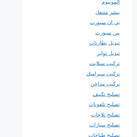
المونيوم
بنشر متنقل
بي ان سبورت
بين سبورت
تبديل بطاريات
تبديل تواير
تركيب ستلايت
تركيب سيراميك
تركيب مداخن
تصليح تكييف
تصليح تلفونات
تصليح ثلاجات
تصليح سيارات
تصليح طباخات