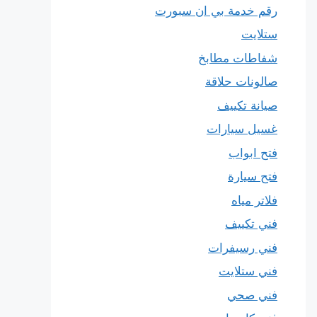
رقم خدمة بي ان سبورت
ستلايت
شفاطات مطابخ
صالونات حلاقة
صيانة تكييف
غسيل سيارات
فتح ابواب
فتح سيارة
فلاتر مياه
فني تكييف
فني رسيفرات
فني ستلايت
فني صحي