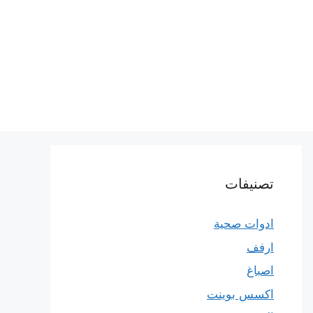
تصنيفات
ادوات صحية
ارفف
اصباغ
اكسس بوينت