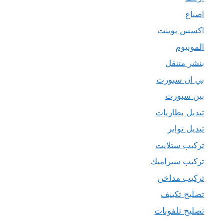
اصباغ
اكسس بوينت
المونيوم
بنشر متنقل
بي ان سبورت
بين سبورت
تبديل بطاريات
تبديل تواير
تركيب ستلايت
تركيب سيراميك
تركيب مداخن
تصليح تكييف
تصليح تلفونات