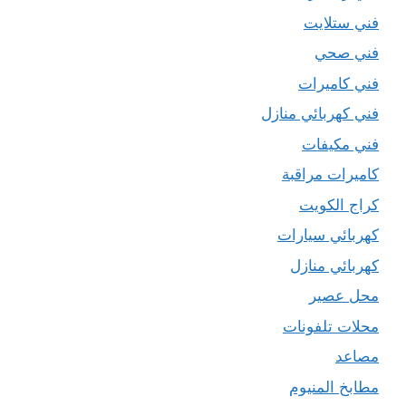
فني ستلايت
فني صحي
فني كاميرات
فني كهربائي منازل
فني مكيفات
كاميرات مراقبة
كراج الكويت
كهربائي سيارات
كهربائي منازل
محل عصير
محلات تلفونات
مصاعد
مطابخ المنيوم