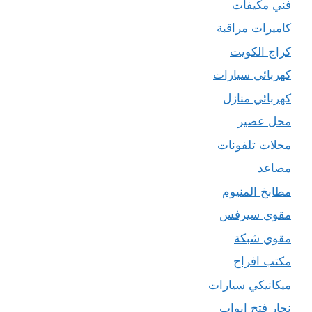
فني مكيفات
كاميرات مراقبة
كراج الكويت
كهربائي سيارات
كهربائي منازل
محل عصير
محلات تلفونات
مصاعد
مطابخ المنيوم
مقوي سيرفس
مقوي شبكة
مكتب افراح
ميكانيكي سيارات
نجار فتح ابواب