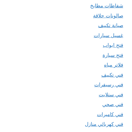
شفاطات مطابخ
صالونات حلاقة
صيانة تكييف
غسيل سيارات
فتح ابواب
فتح سيارة
فلاتر مياه
فني تكييف
فني رسيفرات
فني ستلايت
فني صحي
فني كاميرات
فني كهربائي منازل