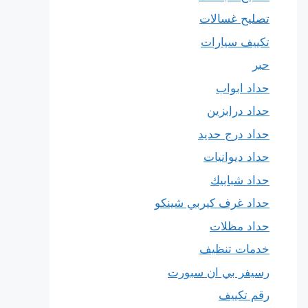
تصليح غسالات
تكييف سيارات
حبر
حداد ابواب
حداد درابزين
حداد درج حديد
حداد ديوانيات
حداد شبابيك
حداد غرف كيربي شينكو
حداد مظلات
خدمات تنظيف
رسيفر بي ان سبورت
رقم تكييف