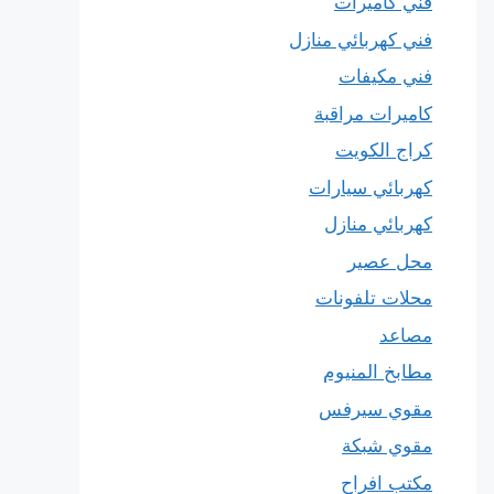
فني كاميرات
فني كهربائي منازل
فني مكيفات
كاميرات مراقبة
كراج الكويت
كهربائي سيارات
كهربائي منازل
محل عصير
محلات تلفونات
مصاعد
مطابخ المنيوم
مقوي سيرفس
مقوي شبكة
مكتب افراح