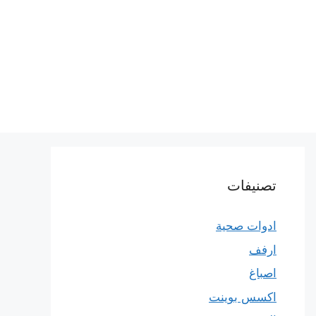
تصنيفات
ادوات صحية
ارفف
اصباغ
اكسس بوينت