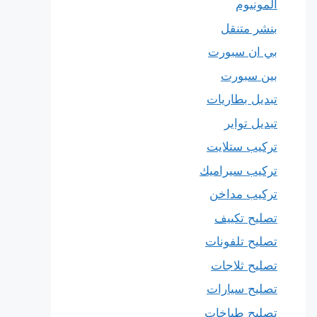
المونيوم
بنشر متنقل
بي ان سبورت
بين سبورت
تبديل بطاريات
تبديل تواير
تركيب ستلايت
تركيب سيراميك
تركيب مداخن
تصليح تكييف
تصليح تلفونات
تصليح ثلاجات
تصليح سيارات
تصليح طباخات