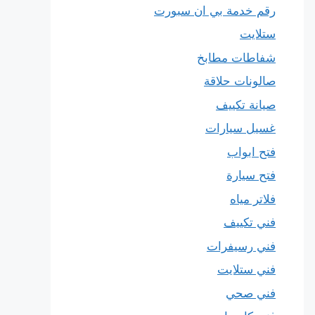
رقم خدمة بي ان سبورت
ستلايت
شفاطات مطابخ
صالونات حلاقة
صيانة تكييف
غسيل سيارات
فتح ابواب
فتح سيارة
فلاتر مياه
فني تكييف
فني رسيفرات
فني ستلايت
فني صحي