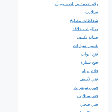
رقم خدمة بي ان سبورت
ستلايت
شفاطات مطابخ
صالونات حلاقة
صيانة تكييف
غسيل سيارات
فتح ابواب
فتح سيارة
فلاتر مياه
فني تكييف
فني رسيفرات
فني ستلايت
فني صحي