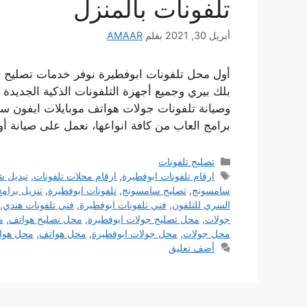
تلفونات بالمنزل
أبريل 30, 2021
بقلم
AMAAR
أول محل تلفونات ابوفطيرة نوفر خدمات تصليح ت
بلك بيري وجميع أجهزة التلفونات الذكية الجديدة
وصيانة تلفونات جولات هواتف موبايلات ايفون سا
برامج العاب من كافة انواعها، نعمل على صيانة أ
التصنيفات
تصليح تلفونات
الوسوم
ارقام تلفونات ابوفطيرة
,
ارقام محلات تلفونات
,
تبديل ش
سامسونج
,
تصليح سامسونج
,
تلفونات ابوفطيرة
,
تنزيل برامج
السري للتلفون
,
فني تلفونات ابوفطيرة
,
فني تلفونات هندي
,
جولات
,
محل تصليح جولات ابوفطيرة
,
محل تصليح هواتف
,
م
محل جولات
,
محل جولات ابوفطيرة
,
محل هواتف
,
محل هوات
أضف تعليق