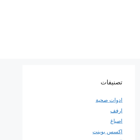
تصنيفات
ادوات صحية
ارفف
اصباغ
اكسس بوينت