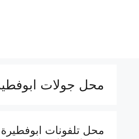
نتقل
لى
لمحتوى
محل جولات ابوفطير