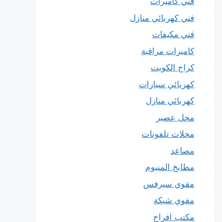
فني كاميرات
فني كهربائي منازل
فني مكيفات
كاميرات مراقبة
كراج الكويت
كهربائي سيارات
كهربائي منازل
محل عصير
محلات تلفونات
مصاعد
مطابخ المنيوم
مقوي سيرفس
مقوي شبكة
مكتب افراح