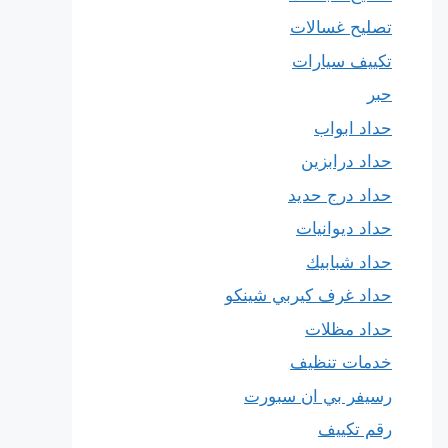
تصليح غسالات
تكييف سيارات
حبر
حداد ابواب
حداد درابزين
حداد درج حديد
حداد ديوانيات
حداد شبابيك
حداد غرف كيربي شينكو
حداد مظلات
خدمات تنظيف
رسيفر بي ان سبورت
رقم تكييف