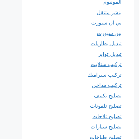
المونيوم
بنشر متنقل
بي ان سبورت
بين سبورت
تبديل بطاريات
تبديل تواير
تركيب ستلايت
تركيب سيراميك
تركيب مداخن
تصليح تكييف
تصليح تلفونات
تصليح ثلاجات
تصليح سيارات
تصليح طباخات