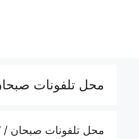
نتقل
لى
لمحتوى
محل تلفونات صبحا