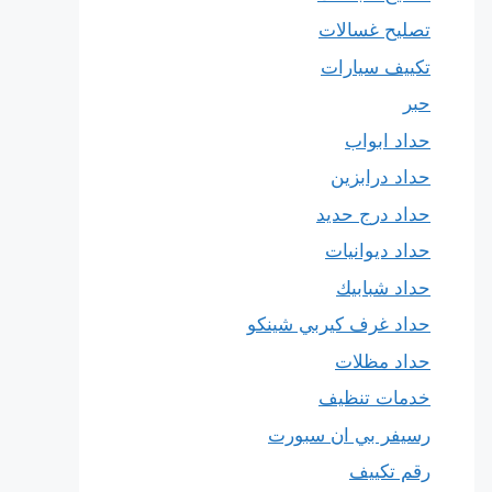
تصليح غسالات
تكييف سيارات
حبر
حداد ابواب
حداد درابزين
حداد درج حديد
حداد ديوانيات
حداد شبابيك
حداد غرف كيربي شينكو
حداد مظلات
خدمات تنظيف
رسيفر بي ان سبورت
رقم تكييف