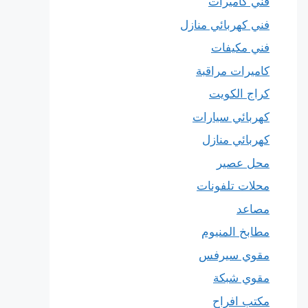
فني كاميرات
فني كهربائي منازل
فني مكيفات
كاميرات مراقبة
كراج الكويت
كهربائي سيارات
كهربائي منازل
محل عصير
محلات تلفونات
مصاعد
مطابخ المنيوم
مقوي سيرفس
مقوي شبكة
مكتب افراح