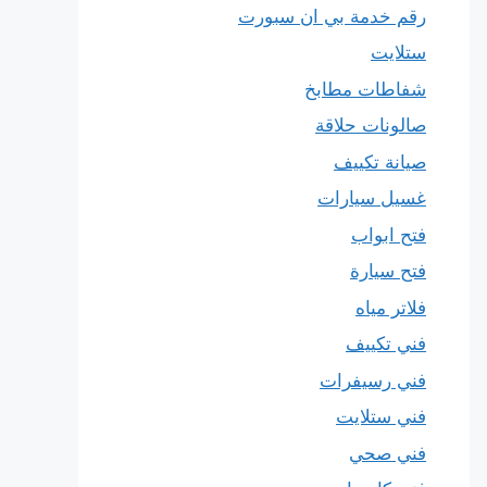
رقم خدمة بي ان سبورت
ستلايت
شفاطات مطابخ
صالونات حلاقة
صيانة تكييف
غسيل سيارات
فتح ابواب
فتح سيارة
فلاتر مياه
فني تكييف
فني رسيفرات
فني ستلايت
فني صحي