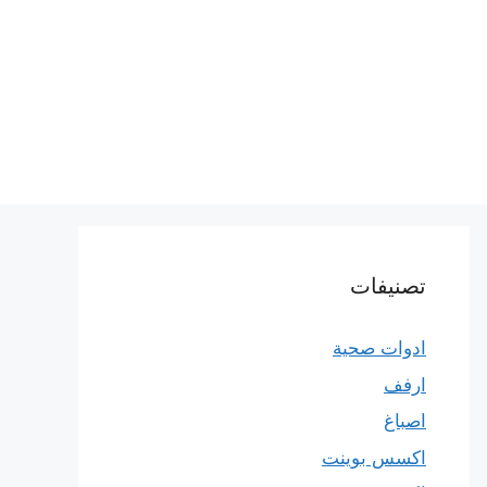
تصنيفات
ادوات صحية
ارفف
اصباغ
اكسس بوينت