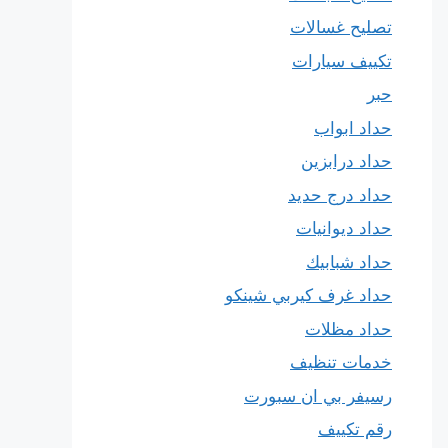
تصليح غسالات
تكييف سيارات
حبر
حداد ابواب
حداد درابزين
حداد درج حديد
حداد ديوانيات
حداد شبابيك
حداد غرف كيربي شينكو
حداد مظلات
خدمات تنظيف
رسيفر بي ان سبورت
رقم تكييف