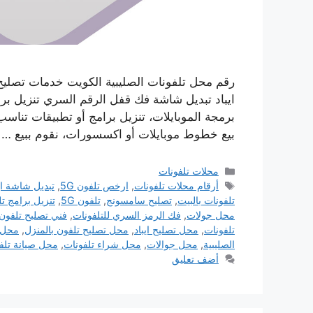
رقم محل تلفونات الصليبية الكويت خدمات تصليح
ايباد تبديل شاشة فك قفل الرقم السري تنزيل برام
برمجة الموبايلات، تنزيل برامج أو تطبيقات تناس
بيع خطوط موبايلات أو اكسسورات، نقوم ببيع …
التصنيفات
محلات تلفونات
الوسوم
أرقام محلات تلفونات
,
ارخص تلفون 5G
,
تبديل شاشة اي
تلفونات بالبيت
,
تصليح سامسونج
,
تلفون 5G
,
تنزيل برامج ت
محل جولات
,
فك الرمز السري للتلفونات
,
فني تصليح تلفون 
تلفونات
,
محل تصليح ايباد
,
محل تصليح تلفون بالمنزل
,
محل ت
الصليبية
,
محل جوالات
,
محل شراء تلفونات
,
محل صيانة تلف
أضف تعليق