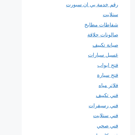
رقم خدمة بي ان سبورت
ستلايت
شفاطات مطابخ
صالونات حلاقة
صيانة تكييف
غسيل سيارات
فتح ابواب
فتح سيارة
فلاتر مياه
فني تكييف
فني رسيفرات
فني ستلايت
فني صحي