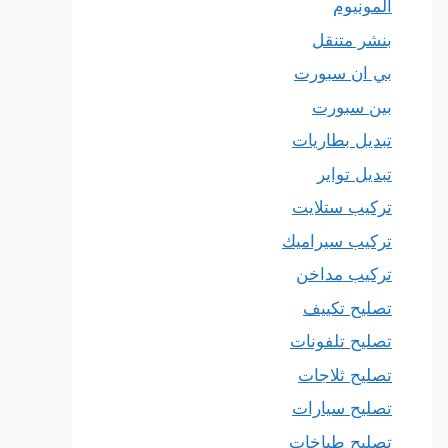
المونيوم
بنشر متنقل
بي ان سبورت
بين سبورت
تبديل بطاريات
تبديل تواير
تركيب ستلايت
تركيب سيراميك
تركيب مداخن
تصليح تكييف
تصليح تلفونات
تصليح ثلاجات
تصليح سيارات
تصليح طباخات