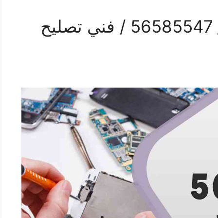
محل تلفونات الصليبية / 56585547 / فني تصليح