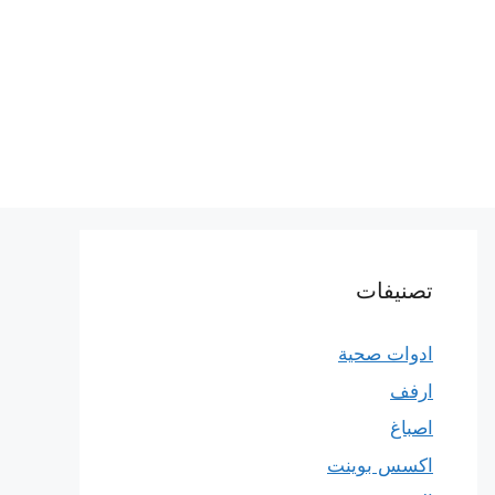
تصنيفات
ادوات صحية
ارفف
اصباغ
اكسس بوينت