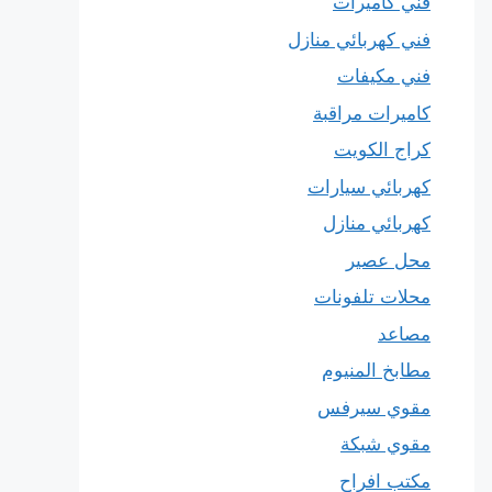
فني كاميرات
فني كهربائي منازل
فني مكيفات
كاميرات مراقبة
كراج الكويت
كهربائي سيارات
كهربائي منازل
محل عصير
محلات تلفونات
مصاعد
مطابخ المنيوم
مقوي سيرفس
مقوي شبكة
مكتب افراح