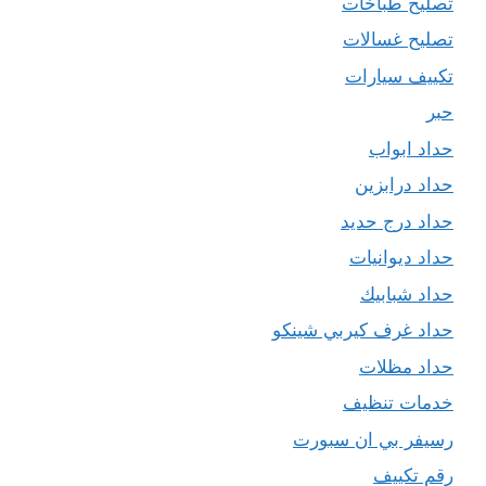
تصليح طباخات
تصليح غسالات
تكييف سيارات
حبر
حداد ابواب
حداد درابزين
حداد درج حديد
حداد ديوانيات
حداد شبابيك
حداد غرف كيربي شينكو
حداد مظلات
خدمات تنظيف
رسيفر بي ان سبورت
رقم تكييف