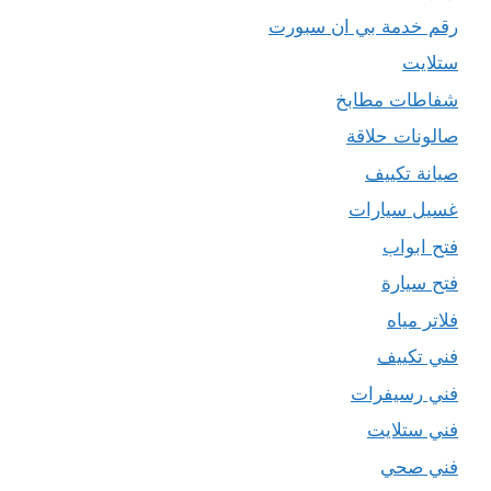
رقم خدمة بي ان سبورت
ستلايت
شفاطات مطابخ
صالونات حلاقة
صيانة تكييف
غسيل سيارات
فتح ابواب
فتح سيارة
فلاتر مياه
فني تكييف
فني رسيفرات
فني ستلايت
فني صحي