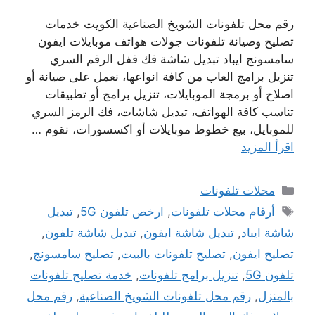
رقم محل تلفونات الشويخ الصناعية الكويت خدمات
تصليح وصيانة تلفونات جولات هواتف موبايلات ايفون
سامسونج ايباد تبديل شاشة فك قفل الرقم السري
تنزيل برامج العاب من كافة انواعها، نعمل على صيانة أو
اصلاح أو برمجة الموبايلات، تنزيل برامج أو تطبيقات
تناسب كافة الهواتف، تبديل شاشات، فك الرمز السري
للموبايل، بيع خطوط موبايلات أو اكسسورات، نقوم …
اقرأ المزيد
التصنيفات
محلات تلفونات
الوسوم
أرقام محلات تلفونات
,
ارخص تلفون 5G
,
تبديل
شاشة ايباد
,
تبديل شاشة ايفون
,
تبديل شاشة تلفون
,
تصليح ايفون
,
تصليح تلفونات بالبيت
,
تصليح سامسونج
,
تلفون 5G
,
تنزيل برامج تلفونات
,
خدمة تصليح تلفونات
بالمنزل
,
رقم محل تلفونات الشويخ الصناعية
,
رقم محل