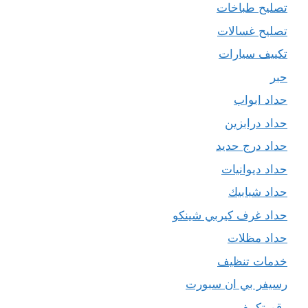
تصليح طباخات
تصليح غسالات
تكييف سيارات
حبر
حداد ابواب
حداد درابزين
حداد درج حديد
حداد ديوانيات
حداد شبابيك
حداد غرف كيربي شينكو
حداد مظلات
خدمات تنظيف
رسيفر بي ان سبورت
رقم تكييف