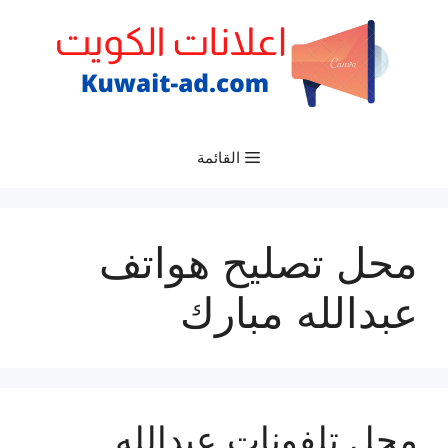
نتقل
لى
لمحتوى
القائمة
محل تصليح هواتف
عبدالله مبارك
محل تلفونات عبدالله