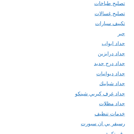
تصليح طباخات
تصليح غسالات
تكييف سيارات
حبر
حداد ابواب
حداد درابزين
حداد درج حديد
حداد ديوانيات
حداد شبابيك
حداد غرف كيربي شينكو
حداد مظلات
خدمات تنظيف
رسيفر بي ان سبورت
رقم تكييف