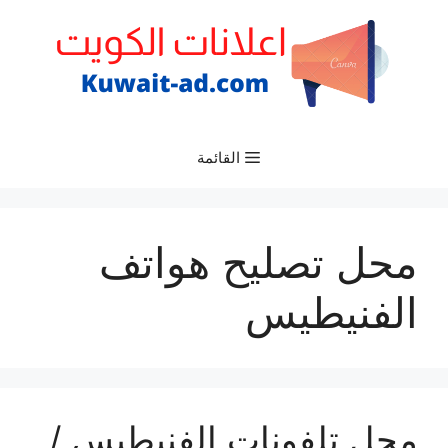
نتقل
لى
لمحتوى
القائمة
محل تصليح هواتف
الفنيطيس
محل تلفونات الفنيطيس /