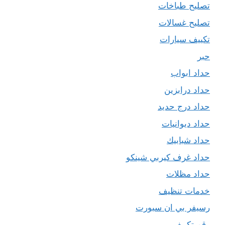
تصليح طباخات
تصليح غسالات
تكييف سيارات
حبر
حداد ابواب
حداد درابزين
حداد درج حديد
حداد ديوانيات
حداد شبابيك
حداد غرف كيربي شينكو
حداد مظلات
خدمات تنظيف
رسيفر بي ان سبورت
رقم تكييف