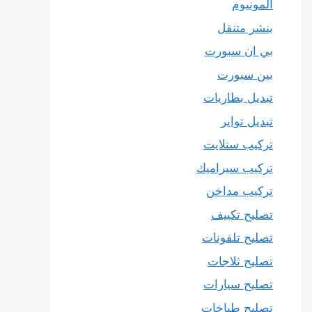
المونيوم
بنشر متنقل
بي ان سبورت
بين سبورت
تبديل بطاريات
تبديل تواير
تركيب ستلايت
تركيب سيراميك
تركيب مداخن
تصليح تكييف
تصليح تلفونات
تصليح ثلاجات
تصليح سيارات
تصليح طباخات