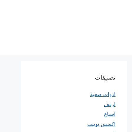
تصنيفات
ادوات صحية
ارفف
اصباغ
اكسس بوينت