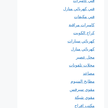
فني كاميرات
فني كهربائي منازل
فني مكيفات
كاميرات مراقبة
كراج الكويت
كهربائي سيارات
كهربائي منازل
محل عصير
محلات تلفونات
مصاعد
مطابخ المنيوم
مقوي سيرفس
مقوي شبكة
مكتب افراح