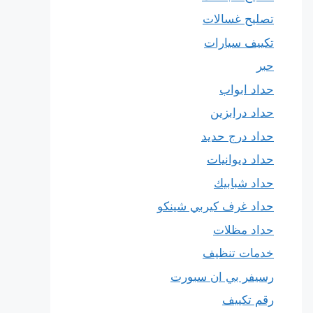
تصليح غسالات
تكييف سيارات
حبر
حداد ابواب
حداد درابزين
حداد درج حديد
حداد ديوانيات
حداد شبابيك
حداد غرف كيربي شينكو
حداد مظلات
خدمات تنظيف
رسيفر بي ان سبورت
رقم تكييف