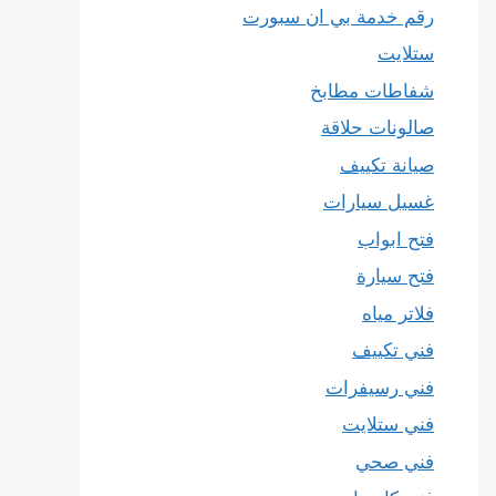
رقم خدمة بي ان سبورت
ستلايت
شفاطات مطابخ
صالونات حلاقة
صيانة تكييف
غسيل سيارات
فتح ابواب
فتح سيارة
فلاتر مياه
فني تكييف
فني رسيفرات
فني ستلايت
فني صحي