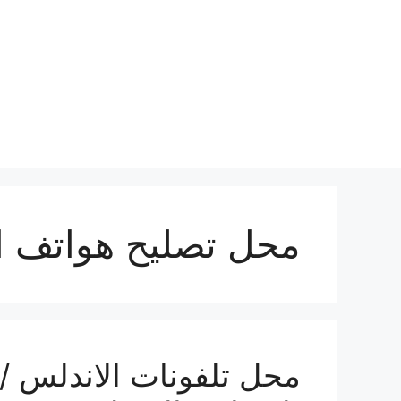
نتقل
لى
لمحتوى
محل تصليح هواتف ا