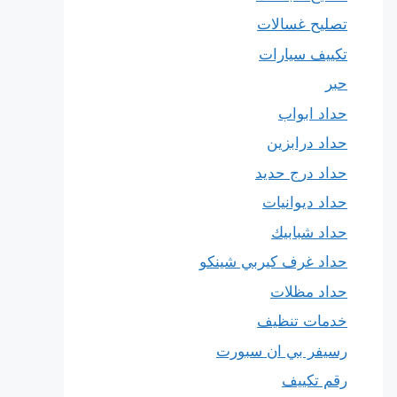
تصليح غسالات
تكييف سيارات
حبر
حداد ابواب
حداد درابزين
حداد درج حديد
حداد ديوانيات
حداد شبابيك
حداد غرف كيربي شينكو
حداد مظلات
خدمات تنظيف
رسيفر بي ان سبورت
رقم تكييف