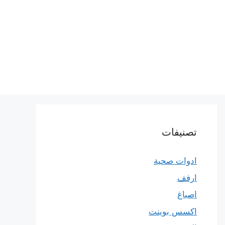
تصنيفات
ادوات صحية
ارفف
اصباغ
اكسس بوينت