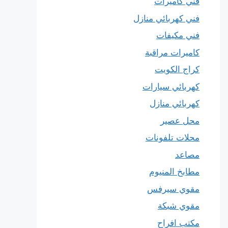
فني كاميرات
فني كهربائي منازل
فني مكيفات
كاميرات مراقبة
كراج الكويت
كهربائي سيارات
كهربائي منازل
محل عصير
محلات تلفونات
مصاعد
مطابخ المنيوم
مقوي سيرفس
مقوي شبكة
مكتب افراح