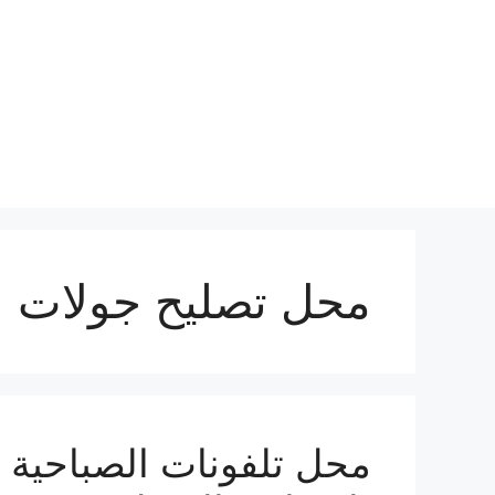
نتقل
لى
لمحتوى
محل تصليح جولات ا