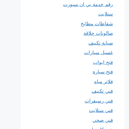
رقم خدمة بي ان سبورت
ستلايت
شفاطات مطابخ
صالونات حلاقة
صيانة تكييف
غسيل سيارات
فتح ابواب
فتح سيارة
فلاتر مياه
فني تكييف
فني رسيفرات
فني ستلايت
فني صحي