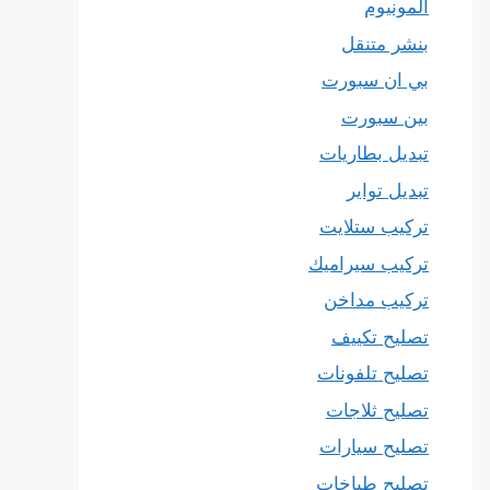
المونيوم
بنشر متنقل
بي ان سبورت
بين سبورت
تبديل بطاريات
تبديل تواير
تركيب ستلايت
تركيب سيراميك
تركيب مداخن
تصليح تكييف
تصليح تلفونات
تصليح ثلاجات
تصليح سيارات
تصليح طباخات