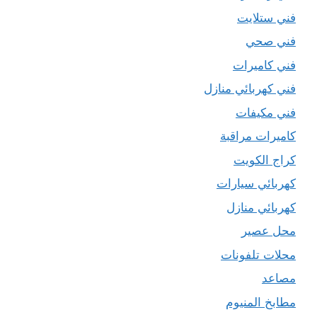
فني ستلايت
فني صحي
فني كاميرات
فني كهربائي منازل
فني مكيفات
كاميرات مراقبة
كراج الكويت
كهربائي سيارات
كهربائي منازل
محل عصير
محلات تلفونات
مصاعد
مطابخ المنيوم