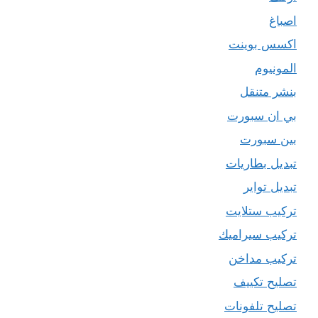
اصباغ
اكسس بوينت
المونيوم
بنشر متنقل
بي ان سبورت
بين سبورت
تبديل بطاريات
تبديل تواير
تركيب ستلايت
تركيب سيراميك
تركيب مداخن
تصليح تكييف
تصليح تلفونات