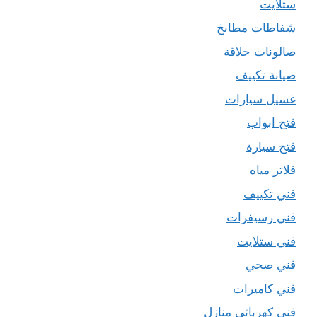
ستلايت
شفاطات مطابخ
صالونات حلاقة
صيانة تكييف
غسيل سيارات
فتح ابواب
فتح سيارة
فلاتر مياه
فني تكييف
فني رسيفرات
فني ستلايت
فني صحي
فني كاميرات
فني كهربائي منازل