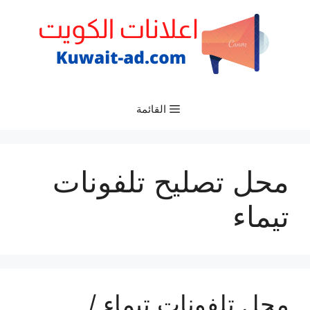
نتقل
لى
لمحتوى
القائمة
محل تصليح تلفونات
تيماء
محل تلفونات تيماء /