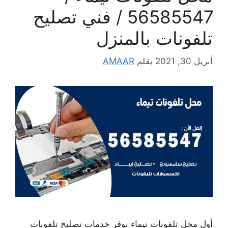
56585547 / فني تصليح
تلفونات بالمنزل
أبريل 30, 2021
بقلم
AMAAR
أول محل تلفونات تيماء نوفر خدمات تصليح تلفونات