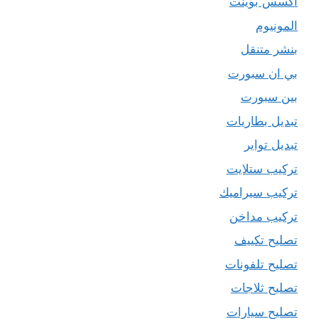
اكسس بوينت
المونيوم
بنشر متنقل
بي ان سبورت
بين سبورت
تبديل بطاريات
تبديل تواير
تركيب ستلايت
تركيب سيراميك
تركيب مداخن
تصليح تكييف
تصليح تلفونات
تصليح ثلاجات
تصليح سيارات