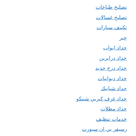
تصليح طباخات
تصليح غسالات
تكييف سيارات
حبر
حداد ابواب
حداد درابزين
حداد درج حديد
حداد ديوانيات
حداد شبابيك
حداد غرف كيربي شينكو
حداد مظلات
خدمات تنظيف
رسيفر بي ان سبورت