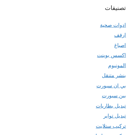
تصنيفات
ادوات صحية
ارفف
اصباغ
اكسس بوينت
المونيوم
بنشر متنقل
بي ان سبورت
بين سبورت
تبديل بطاريات
تبديل تواير
تركيب ستلايت