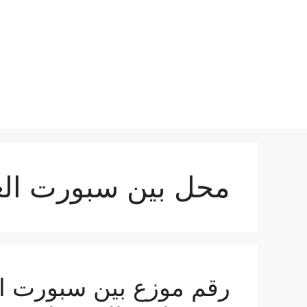
نتقل
لى
لمحتوى
محل بين سبورت الع