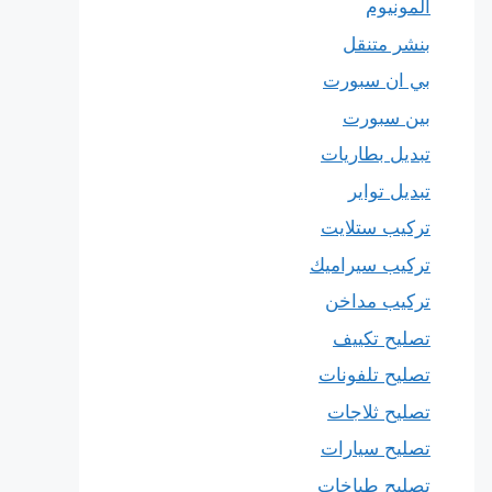
المونيوم
بنشر متنقل
بي ان سبورت
بين سبورت
تبديل بطاريات
تبديل تواير
تركيب ستلايت
تركيب سيراميك
تركيب مداخن
تصليح تكييف
تصليح تلفونات
تصليح ثلاجات
تصليح سيارات
تصليح طباخات