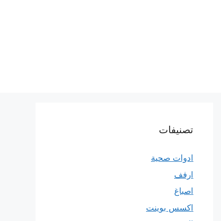
تصنيفات
ادوات صحية
ارفف
اصباغ
اكسس بوينت