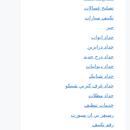
تصليح غسالات
تكييف سيارات
حبر
حداد ابواب
حداد درابزين
حداد درج حديد
حداد ديوانيات
حداد شبابيك
حداد غرف كيربي شينكو
حداد مظلات
خدمات تنظيف
رسيفر بي ان سبورت
رقم تكييف