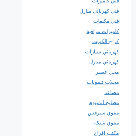
فني كاميرات
فني كهربائي منازل
فني مكيفات
كاميرات مراقبة
كراج الكويت
كهربائي سيارات
كهربائي منازل
محل عصير
محلات تلفونات
مصاعد
مطابخ المنيوم
مقوي سيرفس
مقوي شبكة
مكتب افراح