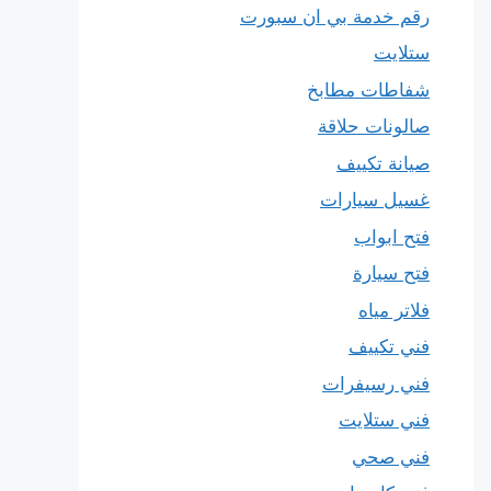
رقم خدمة بي ان سبورت
ستلايت
شفاطات مطابخ
صالونات حلاقة
صيانة تكييف
غسيل سيارات
فتح ابواب
فتح سيارة
فلاتر مياه
فني تكييف
فني رسيفرات
فني ستلايت
فني صحي