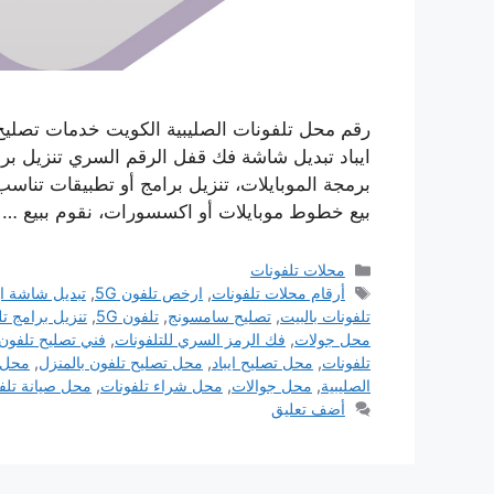
رقم محل تلفونات الصليبية الكويت خدمات تصليح
ايباد تبديل شاشة فك قفل الرقم السري تنزيل برام
برمجة الموبايلات، تنزيل برامج أو تطبيقات تناس
بيع خطوط موبايلات أو اكسسورات، نقوم ببيع …
التصنيفات
محلات تلفونات
الوسوم
أرقام محلات تلفونات
,
ارخص تلفون 5G
,
تبديل شاشة اي
تلفونات بالبيت
,
تصليح سامسونج
,
تلفون 5G
,
تنزيل برامج ت
محل جولات
,
فك الرمز السري للتلفونات
,
فني تصليح تلفون 
تلفونات
,
محل تصليح ايباد
,
محل تصليح تلفون بالمنزل
,
محل ت
الصليبية
,
محل جوالات
,
محل شراء تلفونات
,
محل صيانة تلف
أضف تعليق