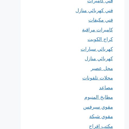
فني كاميرات
فني كهربائي منازل
فني مكيفات
كاميرات مراقبة
كراج الكويت
كهربائي سيارات
كهربائي منازل
محل عصير
محلات تلفونات
مصاعد
مطابخ المنيوم
مقوي سيرفس
مقوي شبكة
مكتب افراح