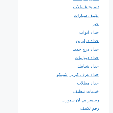
تصليح غسالات
تكييف سيارات
حبر
حداد ابواب
حداد درابزين
حداد درج حديد
حداد ديوانيات
حداد شبابيك
حداد غرف كيربي شينكو
حداد مظلات
خدمات تنظيف
رسيفر بي ان سبورت
رقم تكييف