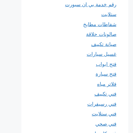
رقم خدمة بي ان سبورت
ستلايت
شفاطات مطابخ
صالونات حلاقة
صيانة تكييف
غسيل سيارات
فتح ابواب
فتح سيارة
فلاتر مياه
فني تكييف
فني رسيفرات
فني ستلايت
فني صحي