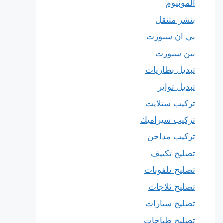
المونيوم
بنشر متنقل
بي ان سبورت
بين سبورت
تبديل بطاريات
تبديل تواير
تركيب ستلايت
تركيب سيراميك
تركيب مداخن
تصليح تكييف
تصليح تلفونات
تصليح ثلاجات
تصليح سيارات
تصليح طباخات