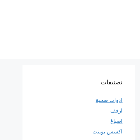
تصنيفات
ادوات صحية
ارفف
اصباغ
اكسس بوينت