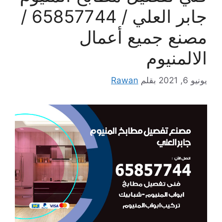
جابر العلي / 65857744 /
مصنع جميع أعمال
الالمنيوم
يونيو 6, 2021
بقلم
Rawan