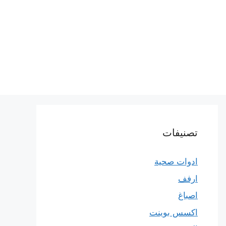
تصنيفات
ادوات صحية
ارفف
اصباغ
اكسس بوينت