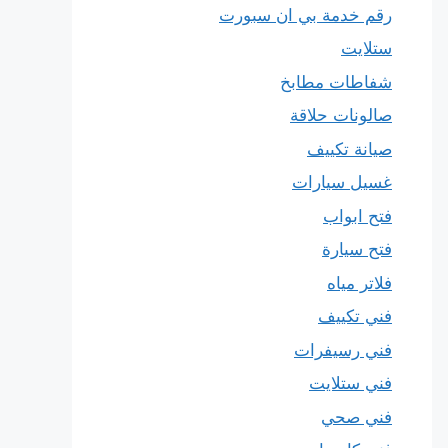
رقم خدمة بي ان سبورت
ستلايت
شفاطات مطابخ
صالونات حلاقة
صيانة تكييف
غسيل سيارات
فتح ابواب
فتح سيارة
فلاتر مياه
فني تكييف
فني رسيفرات
فني ستلايت
فني صحي