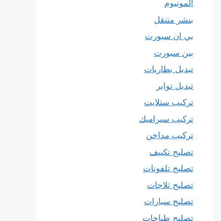
المونيوم
بنشر متنقل
بي ان سبورت
بين سبورت
تبديل بطاريات
تبديل تواير
تركيب ستلايت
تركيب سيراميك
تركيب مداخن
تصليح تكييف
تصليح تلفونات
تصليح ثلاجات
تصليح سيارات
تصليح طباخات