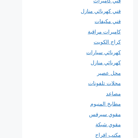
فني كاميرات
فني كهربائي منازل
فني مكيفات
كاميرات مراقبة
كراج الكويت
كهربائي سيارات
كهربائي منازل
محل عصير
محلات تلفونات
مصاعد
مطابخ المنيوم
مقوي سيرفس
مقوي شبكة
مكتب افراح