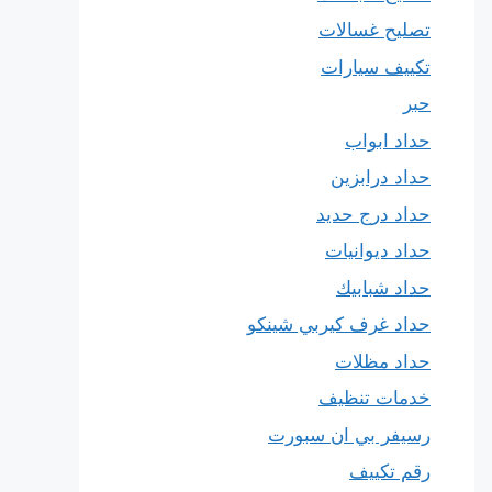
تصليح غسالات
تكييف سيارات
حبر
حداد ابواب
حداد درابزين
حداد درج حديد
حداد ديوانيات
حداد شبابيك
حداد غرف كيربي شينكو
حداد مظلات
خدمات تنظيف
رسيفر بي ان سبورت
رقم تكييف