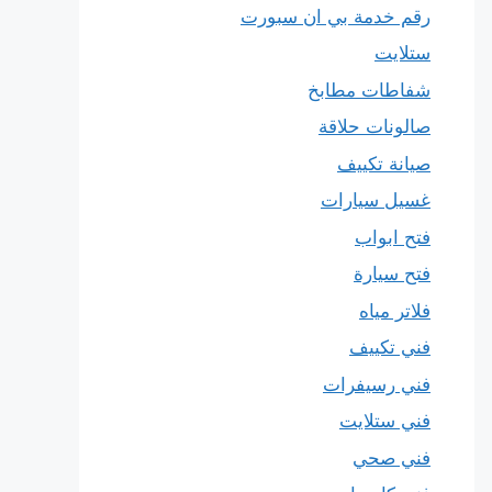
رقم خدمة بي ان سبورت
ستلايت
شفاطات مطابخ
صالونات حلاقة
صيانة تكييف
غسيل سيارات
فتح ابواب
فتح سيارة
فلاتر مياه
فني تكييف
فني رسيفرات
فني ستلايت
فني صحي