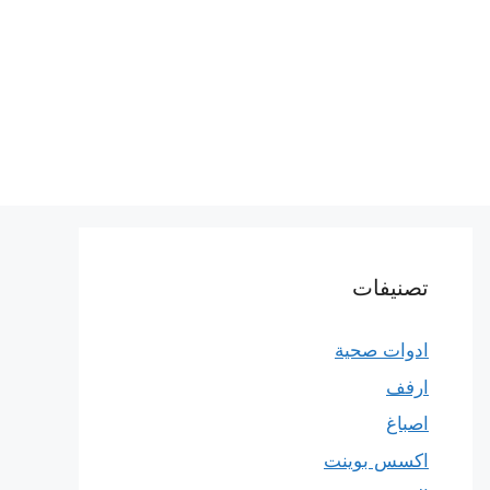
تصنيفات
ادوات صحية
ارفف
اصباغ
اكسس بوينت