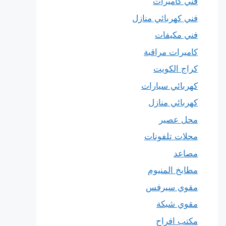
فني كاميرات
فني كهربائي منازل
فني مكيفات
كاميرات مراقبة
كراج الكويت
كهربائي سيارات
كهربائي منازل
محل عصير
محلات تلفونات
مصاعد
مطابخ المنيوم
مقوي سيرفس
مقوي شبكة
مكتب افراح