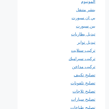
المونيوم
بنشر متنقل
بي ان سبورت
بين سبورت
تبديل بطاريات
تبديل تواير
تركيب ستلايت
تركيب سيراميك
تركيب مداخن
تصليح تكييف
تصليح تلفونات
تصليح ثلاجات
تصليح سيارات
تصليح طباخات