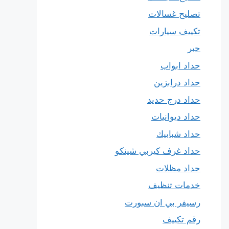
تصليح غسالات
تكييف سيارات
حبر
حداد ابواب
حداد درابزين
حداد درج حديد
حداد ديوانيات
حداد شبابيك
حداد غرف كيربي شينكو
حداد مظلات
خدمات تنظيف
رسيفر بي ان سبورت
رقم تكييف