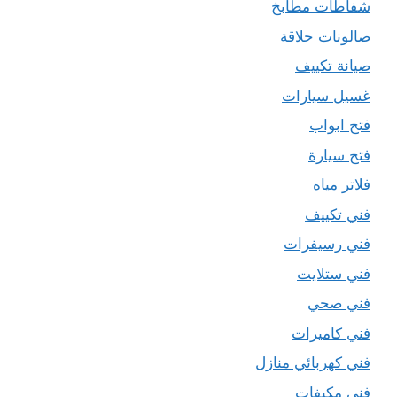
شفاطات مطابخ
صالونات حلاقة
صيانة تكييف
غسيل سيارات
فتح ابواب
فتح سيارة
فلاتر مياه
فني تكييف
فني رسيفرات
فني ستلايت
فني صحي
فني كاميرات
فني كهربائي منازل
فني مكيفات