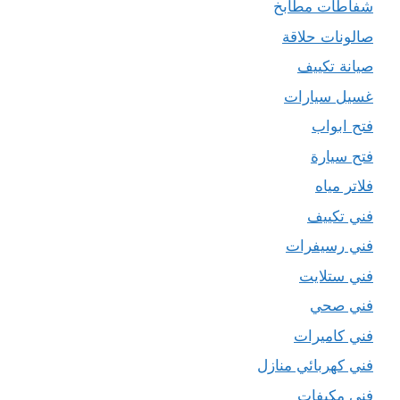
شفاطات مطابخ
صالونات حلاقة
صيانة تكييف
غسيل سيارات
فتح ابواب
فتح سيارة
فلاتر مياه
فني تكييف
فني رسيفرات
فني ستلايت
فني صحي
فني كاميرات
فني كهربائي منازل
فني مكيفات