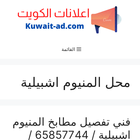
نتقل
لى
لمحتوى
القائمة
محل المنيوم اشبيلية
فني تفصيل مطابخ المنيوم
اشبيلية / 65857744 /