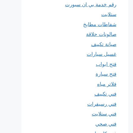
رقم خدمة بي ان سبورت
ستلايت
شفاطات مطابخ
صالونات حلاقة
صيانة تكييف
غسيل سيارات
فتح ابواب
فتح سيارة
فلاتر مياه
فني تكييف
فني رسيفرات
فني ستلايت
فني صحي