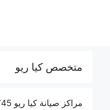
نتقل
لى
لمحتوى
متخصص كيا ريو