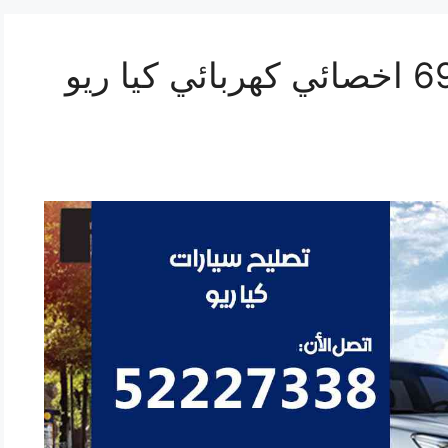
تصليح كيا ريو 69622745 اخصائي كهربائي كيا ريو