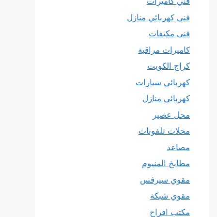
فني كاميرات
فني كهربائي منازل
فني مكيفات
كاميرات مراقبة
كراج الكويت
كهربائي سيارات
كهربائي منازل
محل عصير
محلات تلفونات
مصاعد
مطابخ المنيوم
مقوي سيرفس
مقوي شبكة
مكتب افراح