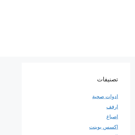
تصنيفات
ادوات صحية
ارفف
اصباغ
اكسس بوينت