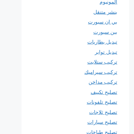
المونيوم
بنشر متنقل
بي ان سبورت
بين سبورت
تبديل بطاريات
تبديل تواير
تركيب ستلايت
تركيب سيراميك
تركيب مداخن
تصليح تكييف
تصليح تلفونات
تصليح ثلاجات
تصليح سيارات
تصليح طباخات