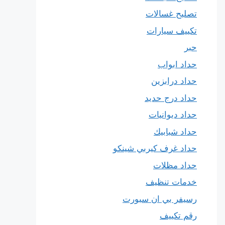
تصليح غسالات
تكييف سيارات
حبر
حداد ابواب
حداد درابزين
حداد درج حديد
حداد ديوانيات
حداد شبابيك
حداد غرف كيربي شينكو
حداد مظلات
خدمات تنظيف
رسيفر بي ان سبورت
رقم تكييف