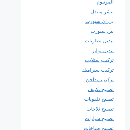
المونيوم
بنشر متنقل
بي ان سبورت
بين سبورت
تبديل بطاريات
تبديل تواير
تركيب ستلايت
تركيب سيراميك
تركيب مداخن
تصليح تكييف
تصليح تلفونات
تصليح ثلاجات
تصليح سيارات
تصليح طباخات