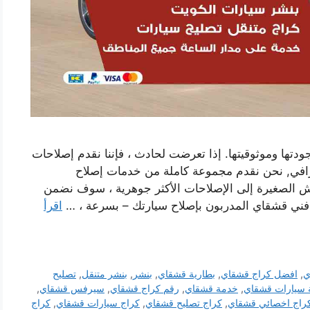
تها وموثوقيتها. إذا تعرضت لحادث ، فإننا نقدم إصلاحات
افي, نحن نقدم مجموعة كاملة من خدمات إصلاح
ش الصغيرة إلى الإصلاحات الأكثر جوهرية ، سوف نضمن
 فني قشقاي المدربون بإصلاح سيارتك – بسرعة ، …
اقرأ
ي
,
افضل كراج قشقاي
,
بطارية قشقاي
,
بنشر
,
بنشر متنقل
,
تصليح
 سيارات قشقاي
,
خدمة قشقاي
,
رقم كراج قشقاي
,
سيرفس قشقاي
,
راج اخصائي قشقاي
,
كراج تصليح قشقاي
,
كراج سيارات قشقاي
,
كراج