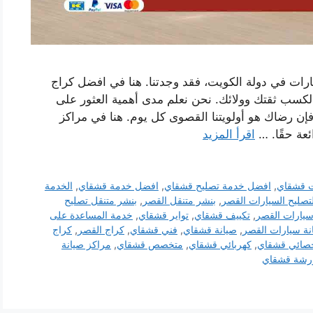
ات في دولة الكويت، فقد وجدتنا. هنا في افضل كراج
كسب ثقتك وولائك. نحن نعلم مدى أهمية العثور على
إن رضاك ​​هو أولويتنا القصوى كل يوم. هنا في مراكز
عة حقًا. …
اقرأ المزيد
ت قشقاي
,
افضل خدمة تصليح قشقاي
,
افضل خدمة قشقاي
,
الخدمة
تصليح السيارات القصر
,
بنشر متنقل القصر
,
بنشر متنقل تصليح
سيارات القصر
,
تكييف قشقاي
,
تواير قشقاي
,
خدمة المساعدة على
نة سيارات القصر
,
صيانة قشقاي
,
فني قشقاي
,
كراج القصر
,
كراج
اخصائي قشقاي
,
كهربائي قشقاي
,
متخصص قشقاي
,
مراكز صيانة
رشة قشقاي