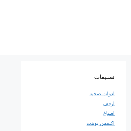
تصنيفات
ادوات صحية
ارفف
اصباغ
اكسس بوينت