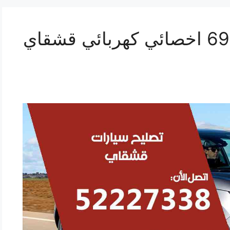
تصليح قشقاي 69622745 اخصائي كهربائي قشقاي