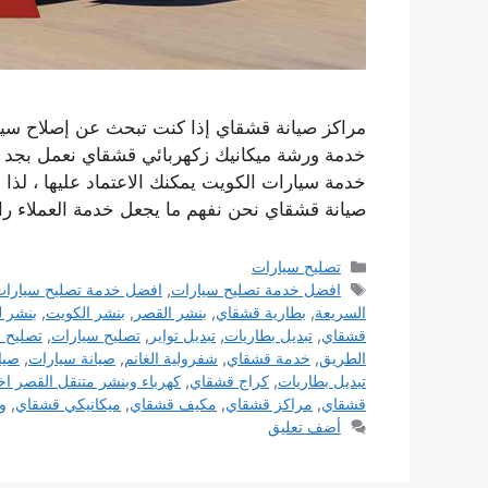
مراكز صيانة قشقاي إذا كنت تبحث عن إصلاح سيار
خدمة ورشة ميكانيك زكهربائي قشقاي نعمل بجد ل
خدمة سيارات الكويت يمكنك الاعتماد عليها ، لذا ف
صيانة قشقاي نحن نفهم ما يجعل خدمة العملاء رائ
التصنيفات
تصليح سيارات
الوسوم
افضل خدمة تصليح سيارات
,
افضل خدمة تصليح سيارا
السريعة
,
بطارية قشقاي
,
بنشر القصر
,
بنشر الكويت
,
بنشر ل
قشقاي
,
تبديل بطاريات
,
تبديل تواير
,
تصليح سيارات
,
تصليح 
الطريق
,
خدمة قشقاي
,
شفرولية الغانم
,
صيانة سيارات
,
صيا
تبديل بطاريات
,
كراج قشقاي
,
كهرباء وبنشر متنقل القصر 
قشقاي
,
مراكز قشقاي
,
مكيف قشقاي
,
ميكانيكي قشقاي
,
و
أضف تعليق