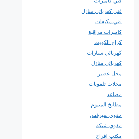
فني كاميرات
فني كهربائي منازل
فني مكيفات
كاميرات مراقبة
كراج الكويت
كهربائي سيارات
كهربائي منازل
محل عصير
محلات تلفونات
مصاعد
مطابخ المنيوم
مقوي سيرفس
مقوي شبكة
مكتب افراح