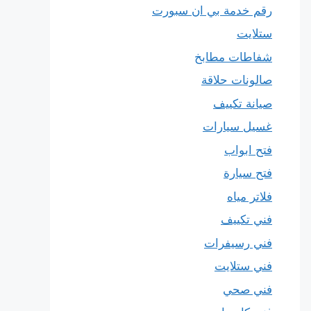
رقم خدمة بي ان سبورت
ستلايت
شفاطات مطابخ
صالونات حلاقة
صيانة تكييف
غسيل سيارات
فتح ابواب
فتح سيارة
فلاتر مياه
فني تكييف
فني رسيفرات
فني ستلايت
فني صحي