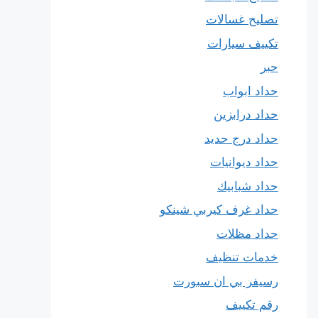
تصليح غسالات
تكييف سيارات
حبر
حداد ابواب
حداد درابزين
حداد درج حديد
حداد ديوانيات
حداد شبابيك
حداد غرف كيربي شينكو
حداد مظلات
خدمات تنظيف
رسيفر بي ان سبورت
رقم تكييف