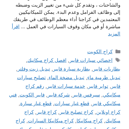
والشاحنات ، وتقدم كل شيء من تغيير الزيت وضبطه
إلى وظائف الفرامل وعدم البدء. يمكن للميكانيكيين
المعتمدين في كراجنا أداء معظم الوظائف في طريقك
مباشرة أو في مكان وقوف السيارات في العمل …
اقرأ
المزيد
التصنيفات
كراج الكويت
الوسوم
اخصائي سيارات فايبر
,
افصل كراج ميكانيك
,
بطاريات فايبر
,
بطارية سيارة فايبر
,
تبديل زيت وفلتر
,
تبديل طرمية ماء
,
تبديل مضخة الماء
,
تصليح سيارات
فايبر
,
تواير فايبر
,
خدمة سيارات فايبر
,
رقم كراج
ميكانيكي
,
سيرفس فايبر
,
شركة فايبر
,
فايبر الكويت
,
فني
ميكانيكي فايبر
,
قطع غيار سيارات
,
قطع غيار سيارة
,
كراج اونلاين
,
كراج تصليح فايبر
,
كراج فايبر
,
كراج
ميكانيك
,
كراج ميكانيكا
,
كراج ميكانيكا السيارات
,
كراج