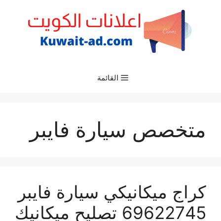
نتقل
لى
لمحتوى
القائمة
متخصص سيارة فايبر
كراج ميكانيكي سيارة فايبر
69622745 تصليح ميكانيك