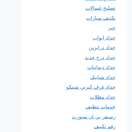
تصليح غسالات
تكييف سيارات
حبر
حداد ابواب
حداد درابزين
حداد درج حديد
حداد ديوانيات
حداد شبابيك
حداد غرف كيربي شينكو
حداد مظلات
خدمات تنظيف
رسيفر بي ان سبورت
رقم تكييف