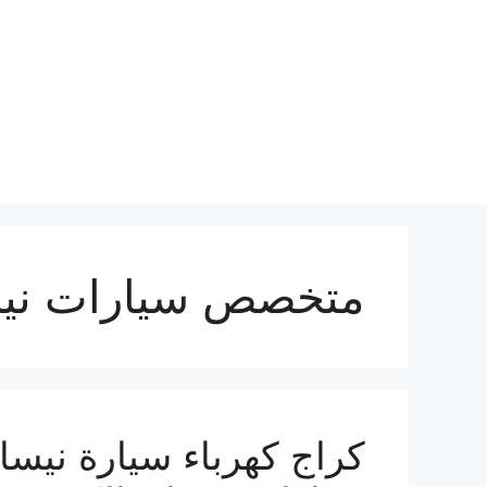
نتقل
لى
لمحتوى
متخصص سيارات ني