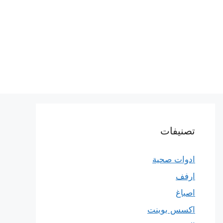
تصنيفات
ادوات صحية
ارفف
اصباغ
اكسس بوينت