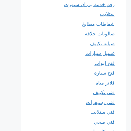
رقم خدمة بي ان سبورت
ستلايت
شفاطات مطابخ
صالونات حلاقة
صيانة تكييف
غسيل سيارات
فتح ابواب
فتح سيارة
فلاتر مياه
فني تكييف
فني رسيفرات
فني ستلايت
فني صحي