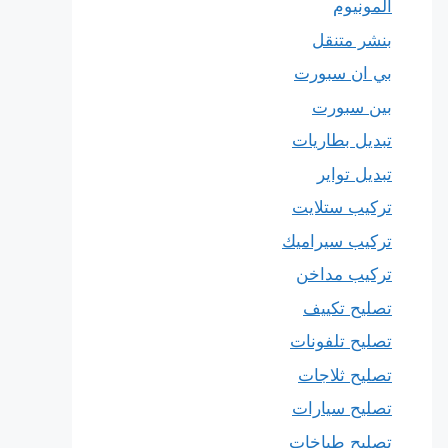
المونيوم
بنشر متنقل
بي ان سبورت
بين سبورت
تبديل بطاريات
تبديل تواير
تركيب ستلايت
تركيب سيراميك
تركيب مداخن
تصليح تكييف
تصليح تلفونات
تصليح ثلاجات
تصليح سيارات
تصليح طباخات