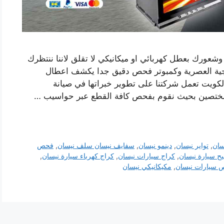
وشعورك بعطل كهربائي او ميكانيكي لا تقلق لاننا ننتظرك
وجية العصرية وكمبوتر فحص دقيق جدا يكشف اعطال
لكويت تعمل شركتنا على تطوير خبراتها في صيانة
مختصين بحيث نقوم بفحص كافة القطع عبر حواسيب …
سان
,
تواير نيسان
,
دينمو نيسان
,
سفايف نيسان سلف نيسان
,
فحص
ح سيارة نيسان
,
كراج سيارات نيسان
,
كراج كهرباء سيارة نيسان
,
سيارات نيسان
,
مكيكانيكي نيسان