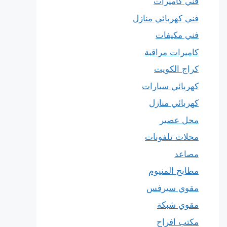
فني كاميرات
فني كهربائي منازل
فني مكيفات
كاميرات مراقبة
كراج الكويت
كهربائي سيارات
كهربائي منازل
محل عصير
محلات تلفونات
مصاعد
مطابخ المنيوم
مقوي سيرفس
مقوي شبكة
مكتب افراح