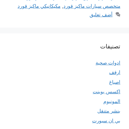
متخصص سيارات ماكيز فورد
,
مكيكانيكي ماكيز فورد
أضف تعليق
تصنيفات
ادوات صحية
ارفف
اصباغ
اكسس بوينت
المونيوم
بنشر متنقل
بي ان سبورت