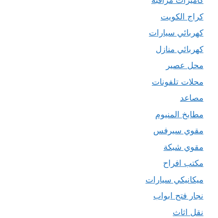
كاميرات مراقبة
كراج الكويت
كهربائي سيارات
كهربائي منازل
محل عصير
محلات تلفونات
مصاعد
مطابخ المنيوم
مقوي سيرفس
مقوي شبكة
مكتب افراح
ميكانيكي سيارات
نجار فتح ابواب
نقل اثاث