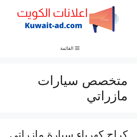
نتقل
لى
لمحتوى
القائمة
متخصص سيارات
مازراتي
كراج كهرباء سيارة مازراتي