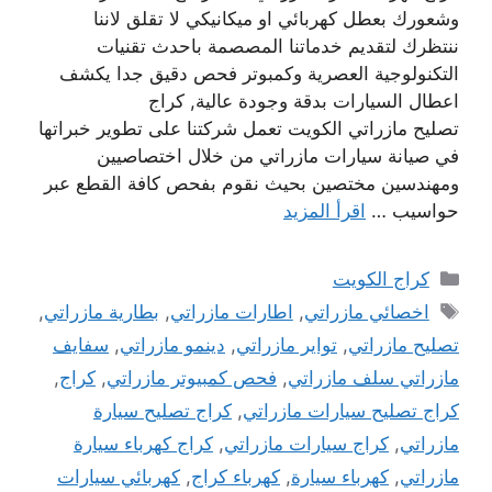
وشعورك بعطل كهربائي او ميكانيكي لا تقلق لاننا
ننتظرك لتقديم خدماتنا المصصمة باحدث تقنيات
التكنولوجية العصرية وكمبوتر فحص دقيق جدا يكشف
اعطال السيارات بدقة وجودة عالية, كراج
تصليح مازراتي الكويت تعمل شركتنا على تطوير خبراتها
في صيانة سيارات مازراتي من خلال اختصاصيين
ومهندسين مختصين بحيث نقوم بفحص كافة القطع عبر
حواسيب …
اقرأ المزيد
التصنيفات
كراج الكويت
الوسوم
اخصائي مازراتي
,
اطارات مازراتي
,
بطارية مازراتي
,
تصليح مازراتي
,
تواير مازراتي
,
دينمو مازراتي
,
سفايف
مازراتي سلف مازراتي
,
فحص كمبيوتر مازراتي
,
كراج
,
كراج تصليح سيارات مازراتي
,
كراج تصليح سيارة
مازراتي
,
كراج سيارات مازراتي
,
كراج كهرباء سيارة
مازراتي
,
كهرباء سيارة
,
كهرباء كراج
,
كهربائي سيارات