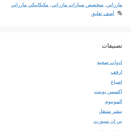
مازراتي
,
متخصص سيارات مازراتي
,
مكيكانيكي مازراتي
أضف تعليق
تصنيفات
ادوات صحية
ارفف
اصباغ
اكسس بوينت
المونيوم
بنشر متنقل
بي ان سبورت
بين سبورت