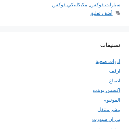
سيارات فوكس
,
مكيكانيكي فوكس
أضف تعليق
تصنيفات
ادوات صحية
ارفف
اصباغ
اكسس بوينت
المونيوم
بنشر متنقل
بي ان سبورت
بين سبورت