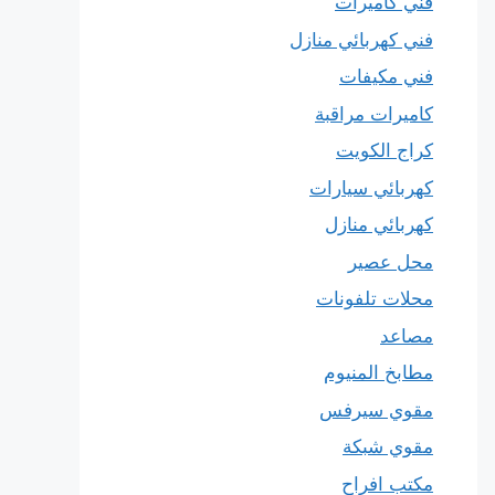
فني كاميرات
فني كهربائي منازل
فني مكيفات
كاميرات مراقبة
كراج الكويت
كهربائي سيارات
كهربائي منازل
محل عصير
محلات تلفونات
مصاعد
مطابخ المنيوم
مقوي سيرفس
مقوي شبكة
مكتب افراح