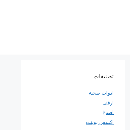
تصنيفات
ادوات صحية
ارفف
اصباغ
اكسس بوينت