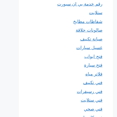
رقم خدمة بي ان سبورت
ستلايت
شفاطات مطابخ
صالونات حلاقة
صيانة تكييف
غسيل سيارات
فتح ابواب
فتح سيارة
فلاتر مياه
فني تكييف
فني رسيفرات
فني ستلايت
فني صحي