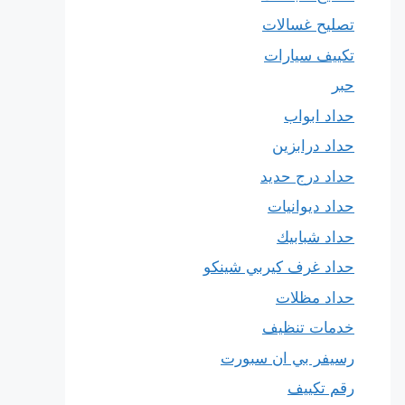
تصليح غسالات
تكييف سيارات
حبر
حداد ابواب
حداد درابزين
حداد درج حديد
حداد ديوانيات
حداد شبابيك
حداد غرف كيربي شينكو
حداد مظلات
خدمات تنظيف
رسيفر بي ان سبورت
رقم تكييف