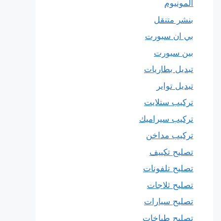
المونيوم
بنشر متنقل
بي ان سبورت
بين سبورت
تبديل بطاريات
تبديل تواير
تركيب ستلايت
تركيب سيراميك
تركيب مداخن
تصليح تكييف
تصليح تلفونات
تصليح ثلاجات
تصليح سيارات
تصليح طباخات