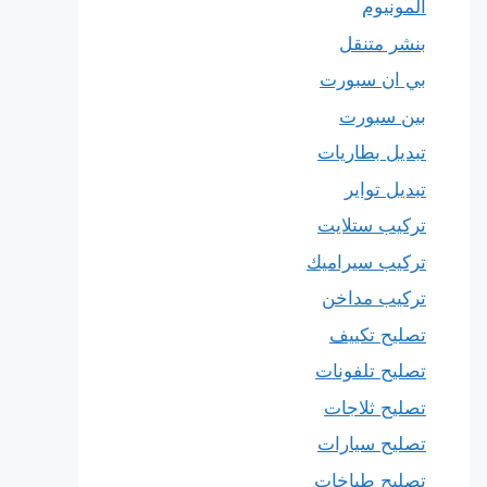
المونيوم
بنشر متنقل
بي ان سبورت
بين سبورت
تبديل بطاريات
تبديل تواير
تركيب ستلايت
تركيب سيراميك
تركيب مداخن
تصليح تكييف
تصليح تلفونات
تصليح ثلاجات
تصليح سيارات
تصليح طباخات