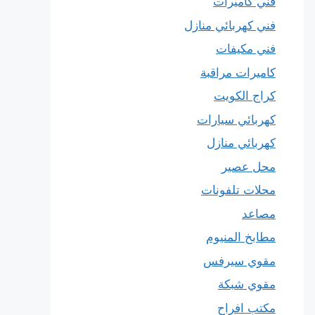
فني كاميرات
فني كهربائي منازل
فني مكيفات
كاميرات مراقبة
كراج الكويت
كهربائي سيارات
كهربائي منازل
محل عصير
محلات تلفونات
مصاعد
مطابخ المنيوم
مقوي سيرفس
مقوي شبكة
مكتب افراح