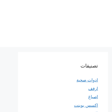
تصنيفات
ادوات صحية
ارفف
اصباغ
اكسس بوينت