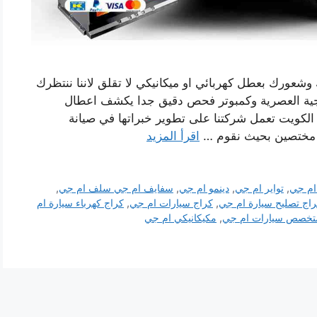
 وشعورك بعطل كهربائي او ميكانيكي لا تقلق لاننا ننتظرك
وجية العصرية وكمبوتر فحص دقيق جدا يكشف اعطال
الكويت تعمل شركتنا على تطوير خبراتها في صيانة
 مختصين بحيث نقوم …
اقرأ المزيد
ام جي
,
تواير ام جي
,
دينمو ام جي
,
سفايف ام جي سلف ام جي
,
اج تصليح سيارة ام جي
,
كراج سيارات ام جي
,
كراج كهرباء سيارة ام
تخصص سيارات ام جي
,
مكيكانيكي ام جي