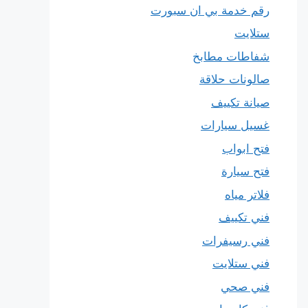
رقم خدمة بي ان سبورت
ستلايت
شفاطات مطابخ
صالونات حلاقة
صيانة تكييف
غسيل سيارات
فتح ابواب
فتح سيارة
فلاتر مياه
فني تكييف
فني رسيفرات
فني ستلايت
فني صحي