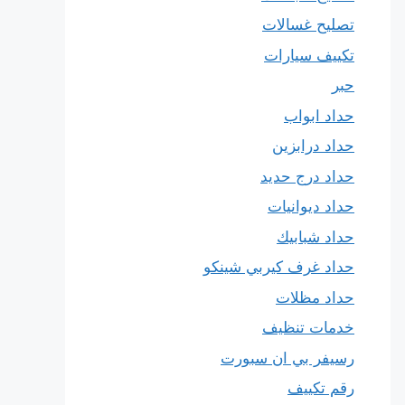
تصليح غسالات
تكييف سيارات
حبر
حداد ابواب
حداد درابزين
حداد درج حديد
حداد ديوانيات
حداد شبابيك
حداد غرف كيربي شينكو
حداد مظلات
خدمات تنظيف
رسيفر بي ان سبورت
رقم تكييف