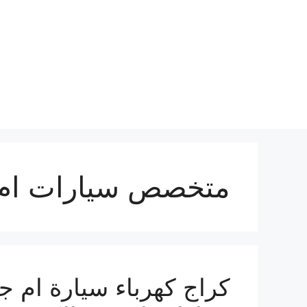
نتقل
لى
لمحتوى
متخصص سيارات ام