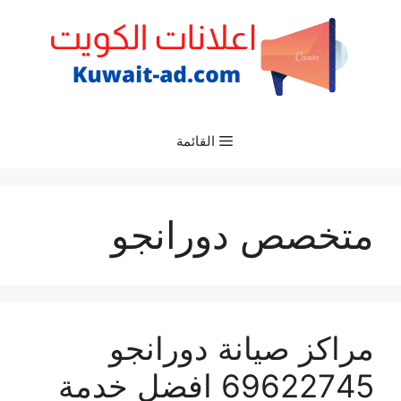
نتقل
لى
لمحتوى
القائمة
متخصص دورانجو
مراكز صيانة دورانجو
69622745 افضل خدمة