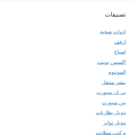
تصنيفات
ادوات صحية
ارفف
اصباغ
اكسس بوينت
المونيوم
بنشر متنقل
بي ان سبورت
بين سبورت
تبديل بطاريات
تبديل تواير
تركيب ستلايت