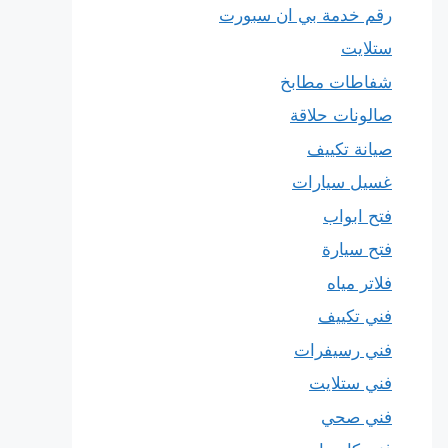
رقم خدمة بي ان سبورت
ستلايت
شفاطات مطابخ
صالونات حلاقة
صيانة تكييف
غسيل سيارات
فتح ابواب
فتح سيارة
فلاتر مياه
فني تكييف
فني رسيفرات
فني ستلايت
فني صحي