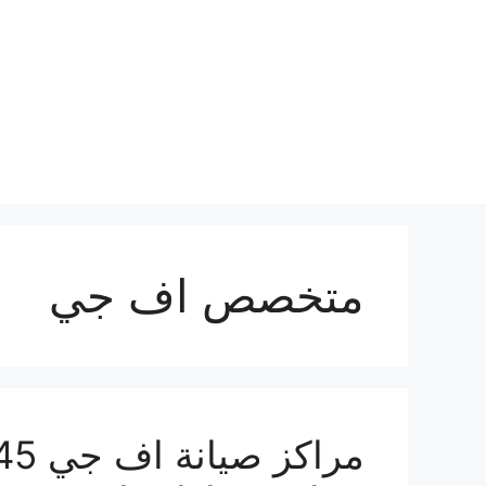
نتقل
لى
لمحتوى
متخصص اف جي