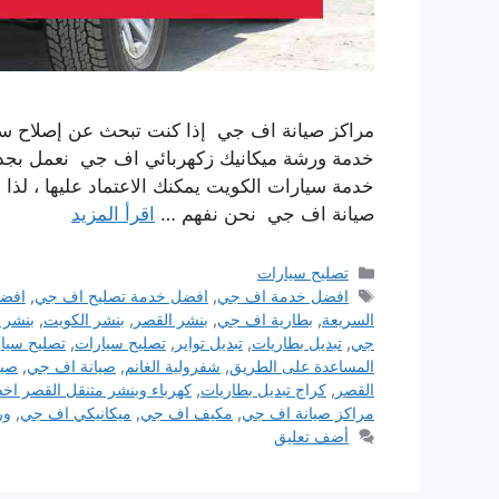
مراكز صيانة اف جي إذا كنت تبحث عن إصلاح سيا
خدمة ورشة ميكانيك زكهربائي اف جي نعمل بجد ل
خدمة سيارات الكويت يمكنك الاعتماد عليها ، لذا ف
صيانة اف جي نحن نفهم …
اقرأ المزيد
التصنيفات
تصليح سيارات
الوسوم
افضل خدمة اف جي
,
افضل خدمة تصليح اف جي
,
افضل
السريعة
,
بطارية اف جي
,
بنشر القصر
,
بنشر الكويت
,
بنشر 
جي
,
تبديل بطاريات
,
تبديل تواير
,
تصليح سيارات
,
تصليح سيا
المساعدة على الطريق
,
شفرولية الغانم
,
صيانة اف جي
,
صيا
القصر
,
كراج تبديل بطاريات
,
كهرباء وبنشر متنقل القصر ا
مراكز صيانة اف جي
,
مكيف اف جي
,
ميكانيكي اف جي
,
ور
أضف تعليق