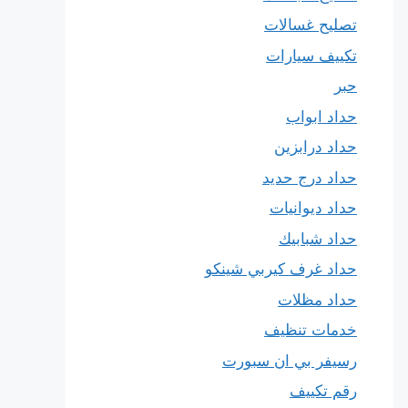
تصليح غسالات
تكييف سيارات
حبر
حداد ابواب
حداد درابزين
حداد درج حديد
حداد ديوانيات
حداد شبابيك
حداد غرف كيربي شينكو
حداد مظلات
خدمات تنظيف
رسيفر بي ان سبورت
رقم تكييف