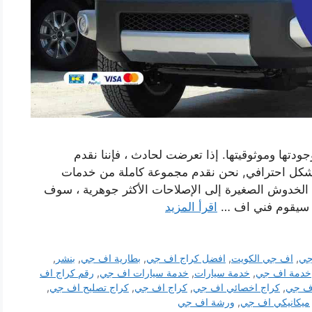
تها وموثوقيتها. إذا تعرضت لحادث ، فإننا نقدم
شكل احترافي, نحن نقدم مجموعة كاملة من خدمات
الخدوش الصغيرة إلى الإصلاحات الأكثر جوهرية ، سوف
. سيقوم فني اف …
اقرأ المزيد
جي
,
اف جي الكويت
,
افضل كراج اف جي
,
بطارية اف جي
,
بنشر
,
خدمة اف جي
,
خدمة سيارات
,
خدمة سيارات اف جي
,
رقم كراج اف
ف جي
,
كراج اخصائي اف جي
,
كراج اف جي
,
كراج تصليح اف جي
,
ميكانيكي اف جي
,
ورشة اف جي