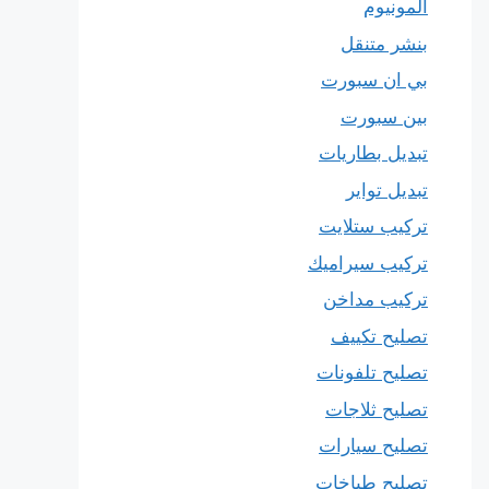
المونيوم
بنشر متنقل
بي ان سبورت
بين سبورت
تبديل بطاريات
تبديل تواير
تركيب ستلايت
تركيب سيراميك
تركيب مداخن
تصليح تكييف
تصليح تلفونات
تصليح ثلاجات
تصليح سيارات
تصليح طباخات