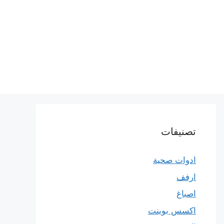
تصنيفات
ادوات صحية
ارفف
اصباغ
اكسس بوينت