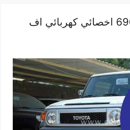
تصليح اف جي 69622745 اخصائي كهربائي اف