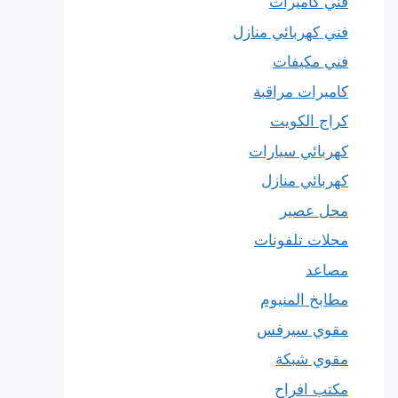
فني كاميرات
فني كهربائي منازل
فني مكيفات
كاميرات مراقبة
كراج الكويت
كهربائي سيارات
كهربائي منازل
محل عصير
محلات تلفونات
مصاعد
مطابخ المنيوم
مقوي سيرفس
مقوي شبكة
مكتب افراح