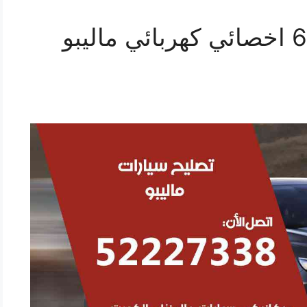
تصليح ماليبو 69622745 اخصائي كهربائي ماليبو