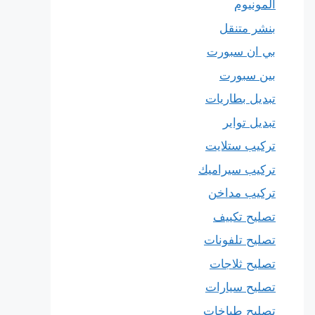
المونيوم
بنشر متنقل
بي ان سبورت
بين سبورت
تبديل بطاريات
تبديل تواير
تركيب ستلايت
تركيب سيراميك
تركيب مداخن
تصليح تكييف
تصليح تلفونات
تصليح ثلاجات
تصليح سيارات
تصليح طباخات