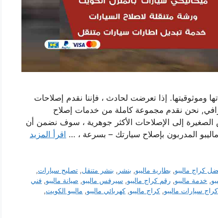
ها وموثوقيتها. إذا تعرضت لحادث ، فإننا نقدم إصلاحات
افي, نحن نقدم مجموعة كاملة من خدمات إصلاح
 الصغيرة إلى الإصلاحات الأكثر جوهرية ، سوف نضمن أن
ماليبو المدربون بإصلاح سيارتك – بسرعة ، …
اقرأ المزيد
ضل كراج ماليبو
,
بطارية ماليبو
,
بنشر
,
بنشر متنقل
,
تصليح سيارات
,
بو
,
خدمة ماليبو
,
رقم كراج ماليبو
,
سيرفس ماليبو
,
صيانة ماليبو
,
فني
كراج سيارات ماليبو
,
كراج ماليبو
,
كهربائي ماليبو
,
ماليبو الكويت
,