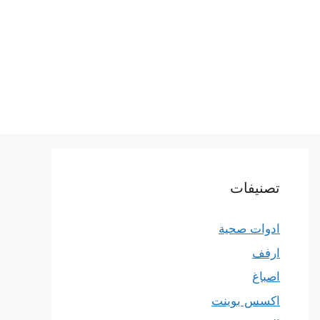
تصنيفات
ادوات صحية
ارفف
اصباغ
اكسس بوينت