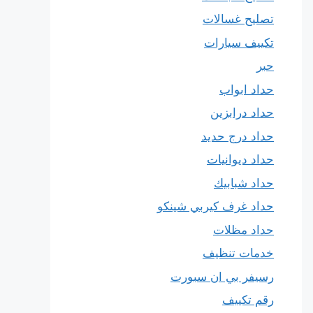
تصليح غسالات
تكييف سيارات
حبر
حداد ابواب
حداد درابزين
حداد درج حديد
حداد ديوانيات
حداد شبابيك
حداد غرف كيربي شينكو
حداد مظلات
خدمات تنظيف
رسيفر بي ان سبورت
رقم تكييف