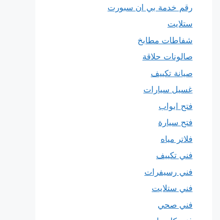
رقم خدمة بي ان سبورت
ستلايت
شفاطات مطابخ
صالونات حلاقة
صيانة تكييف
غسيل سيارات
فتح ابواب
فتح سيارة
فلاتر مياه
فني تكييف
فني رسيفرات
فني ستلايت
فني صحي