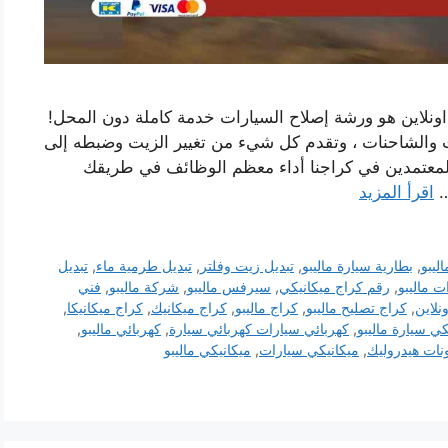
ونلاين هو ورشة إصلاح السيارات خدمة كاملة دون المحل!
ات والشاحنات ، وتقدم كل شيء من تغيير الزيت وضبطه إلى
المعتمدين في كراجنا أداء معظم الوظائف في طريقك
…
اقرأ المزيد
ليبو
,
بطارية سيارة ماليبو
,
تبديل زيت وفلتر
,
تبديل طرمية ماء
,
تبديل
 ماليبو
,
رقم كراج ميكانيكي
,
سيرفس ماليبو
,
شركة ماليبو
,
فني
نلاين
,
كراج تصليح ماليبو
,
كراج ماليبو
,
كراج ميكانيك
,
كراج ميكانيكا
,
كي سيارة ماليبو
,
كهربائي سيارات كهربائي سيارة
,
كهربائي ماليبو
,
نات هيدروليك
,
ميكانيكي سيارات
,
ميكانيكي ماليبو