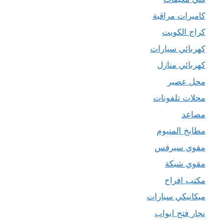
كاميرات مراقبة
كراج الكويت
كهربائي سيارات
كهربائي منازل
محل عصير
محلات تلفونات
مصاعد
مطابخ المنيوم
مقوي سيرفس
مقوي شبكة
مكتب افراح
ميكانيكي سيارات
نجار فتح ابواب