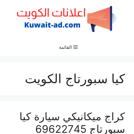
نتقل
لى
لمحتوى
القائمة
كيا سبورتاج الكويت
كراج ميكانيكي سيارة كيا
سبورتاج 69622745