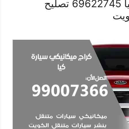
كراج ميكانيكي سيارة كيا 69622745 تصليح
ويت