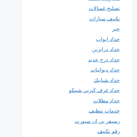
تصليح غسالات
تكييف سيارات
حبر
حداد ابواب
حداد درابزين
حداد درج حديد
حداد ديوانيات
حداد شبابيك
حداد غرف كيربي شينكو
حداد مظلات
خدمات تنظيف
رسيفر بي ان سبورت
رقم تكييف