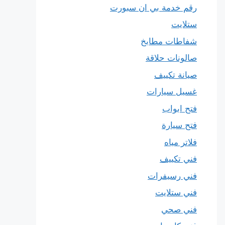
رقم خدمة بي ان سبورت
ستلايت
شفاطات مطابخ
صالونات حلاقة
صيانة تكييف
غسيل سيارات
فتح ابواب
فتح سيارة
فلاتر مياه
فني تكييف
فني رسيفرات
فني ستلايت
فني صحي