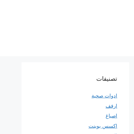
تصنيفات
ادوات صحية
ارفف
اصباغ
اكسس بوينت