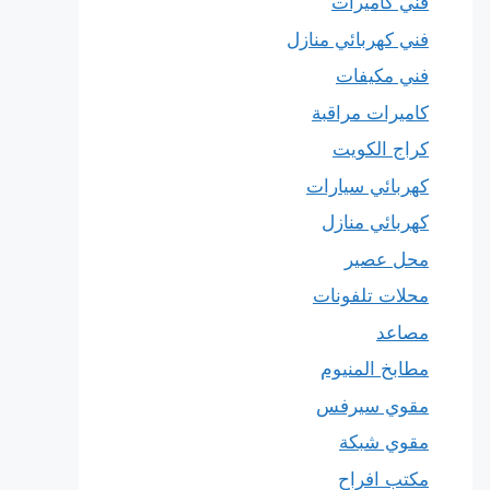
فني كاميرات
فني كهربائي منازل
فني مكيفات
كاميرات مراقبة
كراج الكويت
كهربائي سيارات
كهربائي منازل
محل عصير
محلات تلفونات
مصاعد
مطابخ المنيوم
مقوي سيرفس
مقوي شبكة
مكتب افراح