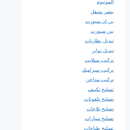
المونيوم
بنشر متنقل
بي ان سبورت
بين سبورت
تبديل بطاريات
تبديل تواير
تركيب ستلايت
تركيب سيراميك
تركيب مداخن
تصليح تكييف
تصليح تلفونات
تصليح ثلاجات
تصليح سيارات
تصليح طباخات