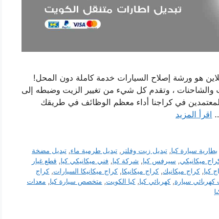
اين هو ورشة إصلاح السيارات خدمة كاملة دون المحل!
ات والشاحنات ، وتقدم كل شيء من تغيير الزيت وضبطه إلى
المعتمدين في كراجنا أداء معظم الوظائف في طريقك
…
اقرأ المزيد
بطارية سيارة كيا
,
تبديل زيت وفلتر
,
تبديل طرمية ماء
,
تبديل مضخة
راج ميكانيكي
,
سيرفس كيا
,
شركة كيا
,
فني ميكانيكي كيا
,
قطع غيار
ج كيا
,
كراج ميكانيك
,
كراج ميكانيكا
,
كراج ميكانيكا السيارات
,
كراج
 كهربائي سيارة
,
كهربائي كيا
,
كيا الكويت
,
متخصص سيارة كيا
,
معدات
ا